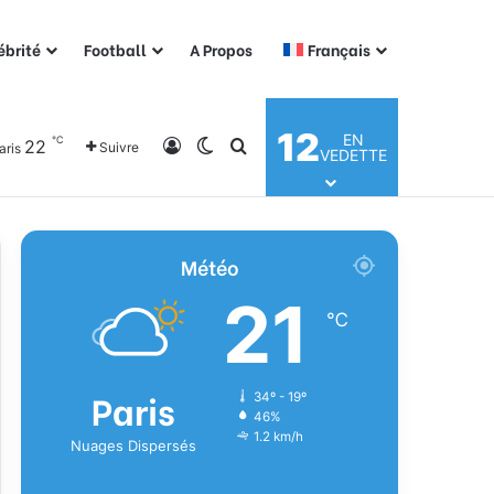
ébrité
Football
A Propos
Français
12
EN
℃
22
Connexion
Switch skin
Rechercher
Suivre
aris
VEDETTE
Météo
21
℃
Paris
34º - 19º
46%
1.2 km/h
Nuages Dispersés