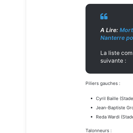
A Lire:
Mort
Nanterre po
La liste com
suivante :
Piliers gauches :
Cyril Baille (Stad
Jean-Baptiste Gr
Reda Wardi (Stad
Talonneurs :