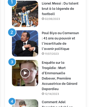
Lionel Messi : Du talent
brut à la légende de
football
02/06/2023
Paul Biya au Cameroun
: 41 ans au pouvoir et
l’incertitude de
l’avenir politique
11/07/2023
Enquête sur la
Tragédie : Mort
d’Emmanuelle
Debever, Première
Accusatrice de Gérard
Depardieu
12/14/2023
Comment Adel
Taarabt a gâché sa