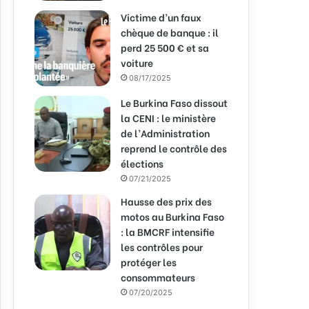
Victime d’un faux
chèque de banque : il
perd 25 500 € et sa
voiture
08/17/2025
Le Burkina Faso dissout
la CENI : le ministère
de l’Administration
reprend le contrôle des
élections
07/21/2025
Hausse des prix des
motos au Burkina Faso
: la BMCRF intensifie
les contrôles pour
protéger les
consommateurs
07/20/2025