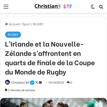
Menu
Switch
R
Accueil
/
Sport
/
RUGBY
RUGBY
L’Irlande et la Nouvelle-
Zélande s’affrontent en
quarts de finale de la Coupe
du Monde de Rugby
Christiano Btf
F
E
10/14/2023
0
o
n
2 minutes de lecture
l
v
l
o
o
y