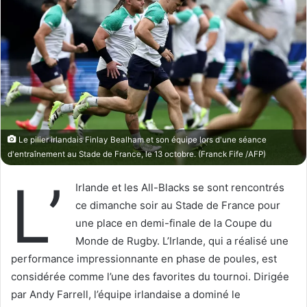
w
e
o
r
n
u
X
n
c
o
u
r
Le pilier irlandais Finlay Bealham et son équipe lors d'une séance
r
d'entraînement au Stade de France, le 13 octobre. (Franck Fife /AFP)
i
e
L’
Irlande et les All-Blacks se sont rencontrés
l
ce dimanche soir au Stade de France pour
une place en demi-finale de la Coupe du
Monde de Rugby. L’Irlande, qui a réalisé une
performance impressionnante en phase de poules, est
considérée comme l’une des favorites du tournoi. Dirigée
par Andy Farrell, l’équipe irlandaise a dominé le