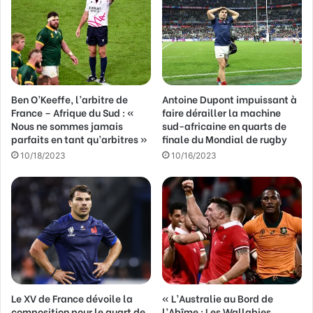
a
d
r
e
s
s
Ben O’Keeffe, l’arbitre de
Antoine Dupont impuissant à
e
France – Afrique du Sud : «
faire dérailler la machine
E
Nous ne sommes jamais
sud-africaine en quarts de
m
parfaits en tant qu’arbitres »
finale du Mondial de rugby
a
10/18/2023
10/16/2023
i
l
Le XV de France dévoile la
« L’Australie au Bord de
composition pour le quart de
l’Abîme : Les Wallabies