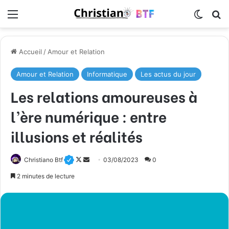
Menu
Switch
R
Accueil
/
Amour et Relation
Amour et Relation
Informatique
Les actus du jour
Les relations amoureuses à
l’ère numérique : entre
illusions et réalités
Follow
Envoyer
Christiano Btf
03/08/2023
0
on
un
2 minutes de lecture
X
courriel