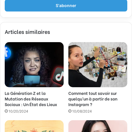
r
e
z
v
Articles similaires
o
t
r
e
a
d
r
e
s
s
La Génération Z et la
Comment tout savoir sur
e
Mutation des Réseaux
quelqu’un à partir de son
E
Sociaux : Un État des Lieux
Instagram ?
m
a
10/20/2024
10/08/2024
i
l