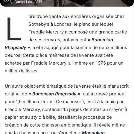
e
2023. (Daniel Leal/AFP)
l
L
ors d’une vente aux enchères organisée chez
Sotheby’s à Londres, le piano sur lequel
Freddie Mercury a composé une grande partie
de ses œuvres, notamment
« Bohemian
Rhapsody »
, a été adjugé pour la somme de deux millions
d’euros. Cette pièce maîtresse de la vente avait été
achetée par Freddie Mercury lui-même en 1975 pour un
millier de livres.
Un autre objet emblématique de la vente était le manuscrit
original de
« Bohemian Rhapsody »
, qui a trouvé preneur
pour 1,6 million d’euros. Ce manuscrit, écrit à la main par
Freddie Mercury, contenait 15 pages de notes au crayon à
papier et au stylo à bille, détaillant le processus de
création de cette chanson emblématique. Il révèle même
que la chanson aurait pu s’appeler
« Mongolian