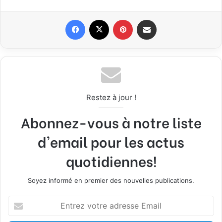
Facebook
X
Pinterest
Partager par email
Restez à jour !
Abonnez-vous à notre liste
d'email pour les actus
quotidiennes!
Soyez informé en premier des nouvelles publications.
E
n
t