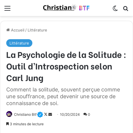
Menu
Switch
R
Accueil
/
Littérature
Littérature
La Psychologie de la Solitude :
Outil d’Introspection selon
Carl Jung
Comment la solitude, souvent perçue comme
une souffrance, peut devenir une source de
connaissance de soi.
Christiano Btf
F
E
10/20/2024
0
o
n
3 minutes de lecture
l
v