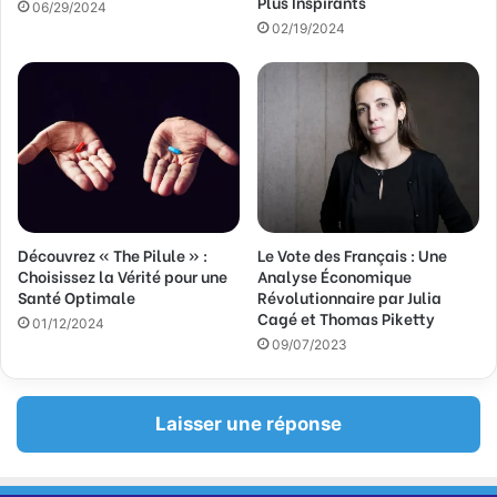
Plus Inspirants
06/29/2024
i
02/19/2024
l
Découvrez « The Pilule » :
Le Vote des Français : Une
Choisissez la Vérité pour une
Analyse Économique
Santé Optimale
Révolutionnaire par Julia
Cagé et Thomas Piketty
01/12/2024
09/07/2023
Laisser une réponse