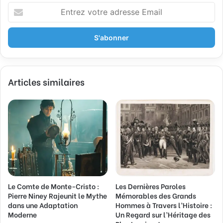
E
n
t
r
e
z
v
Articles similaires
o
t
r
e
a
d
r
e
s
s
Le Comte de Monte-Cristo :
Les Dernières Paroles
e
Pierre Niney Rajeunit le Mythe
Mémorables des Grands
E
dans une Adaptation
Hommes à Travers l’Histoire :
m
Moderne
Un Regard sur l’Héritage des
a