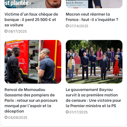
s
s
Victime d’un faux chèque de
Macron veut réarmer la
e
banque : il perd 25 500 € et
France : faut-il s’inquiéter ?
E
sa voiture
m
07/14/2025
a
08/17/2025
i
l
Renvoi de Mamoudou
Le gouvernement Bayrou
Gassama des pompiers de
survit à sa première motion
Paris : retour sur un parcours
de censure : Une victoire pour
marqué par l’espoir et la
le Premier ministre et le PS
déception
01/17/2025
05/06/2025