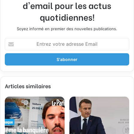
d'email pour les actus
quotidiennes!
Soyez informé en premier des nouvelles publications.
E
n
t
r
e
z
v
Articles similaires
o
t
r
e
a
d
r
e