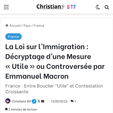
Menu
Switch
R
Accueil
/
Pays
/
France
France
La Loi sur l’Immigration :
Décryptage d’une Mesure
« Utile » ou Controversée par
Emmanuel Macron
France : Entre Bouclier "Utile" et Contestation
Croissante
Christiano Btf
F
E
12/20/2023
1
o
n
2 minutes de lecture