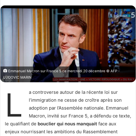
l
v
l
o
o
y
w
e
o
r
n
u
X
n
c
o
u
Emmanuel Macron sur France 5 ce mercredi 20 décembre © AFP -
r
LUDOVIC MARIN
r
L
i
a controverse autour de la récente loi sur
e
l’immigration ne cesse de croître après son
l
adoption par l’Assemblée nationale. Emmanuel
Macron, invité sur France 5, a défendu ce texte,
le qualifiant de
bouclier qui nous manquait
face aux
enjeux nourrissant les ambitions du Rassemblement