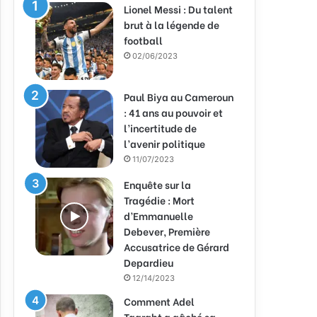
Lionel Messi : Du talent
brut à la légende de
football
02/06/2023
Paul Biya au Cameroun
: 41 ans au pouvoir et
l’incertitude de
l’avenir politique
11/07/2023
Enquête sur la
Tragédie : Mort
d’Emmanuelle
Debever, Première
Accusatrice de Gérard
Depardieu
12/14/2023
Comment Adel
Taarabt a gâché sa