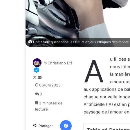
Une étude questionne les futurs enjeux éthiques des robot
A
u fil des
">Christiano Btf
nous inte
la manièr
F
E
amoureuse
o
n
06/04/2023
aux applications de bal
l
v
0
l
o
chaque nouvelle innova
o
y
3 minutes de
Artificielle (IA) est e
w
e
lecture
paysage de l’amour en 
o
r
n
u
Facebook
Partager
X
n