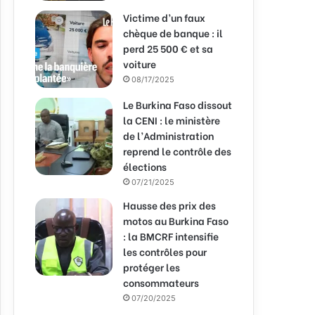
Victime d’un faux
chèque de banque : il
perd 25 500 € et sa
voiture
08/17/2025
Le Burkina Faso dissout
la CENI : le ministère
de l’Administration
reprend le contrôle des
élections
07/21/2025
Hausse des prix des
motos au Burkina Faso
: la BMCRF intensifie
les contrôles pour
protéger les
consommateurs
07/20/2025