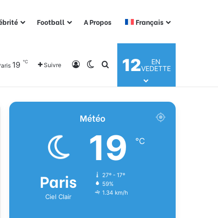
ébrité
Football
A Propos
Français
12
EN
℃
19
Connexion
Switch skin
Rechercher
Suivre
aris
VEDETTE
Météo
19
℃
Paris
27º - 17º
59%
1.34 km/h
Ciel Clair