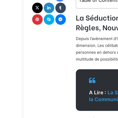
Table of Content
c
X
Linkedin
Tumblr
o
u
La Séduction
Pinterest
Skype
Messenger
r
Règles, Nou
r
i
e
Depuis l’avènement d’I
l
dimension. Les célibat
personnes en dehors de
multitude de possibili
A Lire :
La S
la Communi