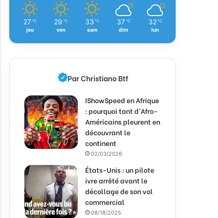
27
29
33
37
32
℃
℃
℃
℃
℃
jeu
ven
sam
dim
lun
Par Christiano Btf
IShowSpeed en Afrique
: pourquoi tant d’Afro-
Américains pleurent en
découvrant le
continent
02/03/2026
États-Unis : un pilote
ivre arrêté avant le
décollage de son vol
commercial
08/18/2025