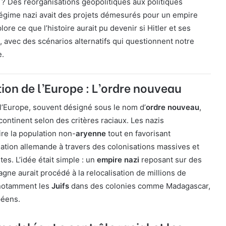
? Des réorganisations géopolitiques aux politiques
régime nazi avait des projets démesurés pour un empire
lore ce que l’histoire aurait pu devenir si Hitler et ses
é, avec des scénarios alternatifs qui questionnent notre
e.
ion de l’Europe : L’ordre nouveau
r l’Europe, souvent désigné sous le nom d’
ordre nouveau
,
 continent selon des critères raciaux. Les nazis
re la population non-
aryenne
tout en favorisant
lation allemande à travers des colonisations massives et
es. L’idée était simple : un
empire nazi
reposant sur des
agne aurait procédé à la relocalisation de millions de
notamment les
Juifs
dans des colonies comme Madagascar,
péens.