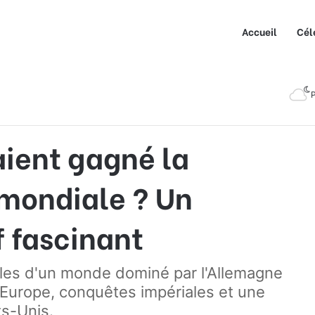
Accueil
Cél
t gagné la Seconde Guerre mondiale ? Un monde alternatif fascinant
P
vaient gagné la
mondiale ? Un
 fascinant
les d'un monde dominé par l'Allemagne
l'Europe, conquêtes impériales et une
ts-Unis.