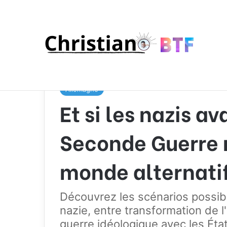
Accueil
/
Pays
/
Allemagne
/
Et si les nazis avaien
Allemagne
Et si les nazis a
Seconde Guerre 
monde alternatif
Découvrez les scénarios possib
nazie, entre transformation de 
guerre idéologique avec les Éta