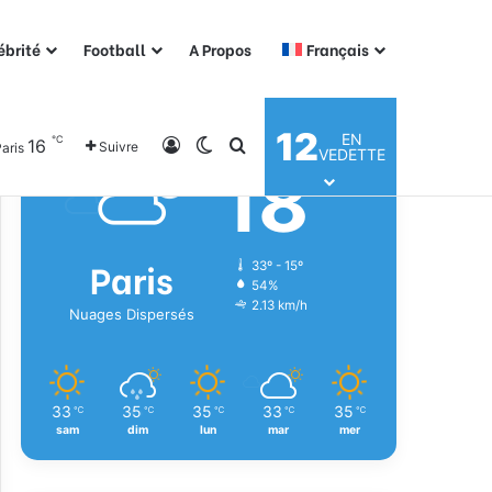
ébrité
Football
A Propos
Français
Météo
12
EN
℃
16
Connexion
Switch skin
Rechercher
Suivre
aris
VEDETTE
18
℃
Paris
33º - 15º
54%
2.13 km/h
Nuages Dispersés
33
35
35
33
35
℃
℃
℃
℃
℃
sam
dim
lun
mar
mer