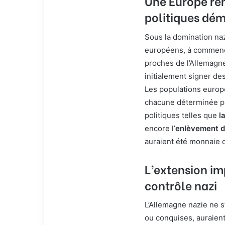
Une Europe rem
politiques dé
Sous la domination naz
européens, à commencer
proches de l’Allemagn
initialement signer de
Les populations europé
chacune déterminée pa
politiques telles que
l
encore l’
enlèvement d
auraient été monnaie 
L’extension imp
contrôle nazi
L’Allemagne nazie ne s’
ou conquises, auraient