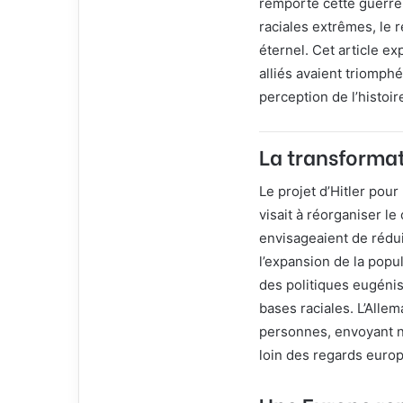
remporté cette guerre 
l
raciales extrêmes, le 
éternel. Cet article exp
alliés avaient triomph
perception de l’histoir
La transformat
Le projet d’Hitler pou
visait à réorganiser le
envisageaient de rédui
l’expansion de la popu
des politiques eugénist
bases raciales. L’Allem
personnes, envoyant 
loin des regards euro