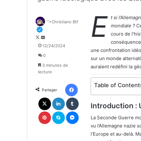
E
t si l’Allema
">Christiano Btf
mondiale ?
Ce
cours de l’hi
F
E
conséquences 
o
n
12/24/2024
une confrontation idéo
l
v
0
l
o
sur un monde alternati
o
y
3 minutes de
auraient redéfini la gé
w
e
lecture
o
r
n
u
Facebook
Table of Content
Partager
X
n
c
X
Linkedin
Tumblr
Introduction :
o
u
Pinterest
Skype
Messenger
r
La Seconde Guerre mon
r
vu l’Allemagne nazie 
i
l’Europe et au-delà. Ma
e