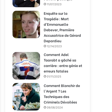
11/07/2023
Enquête sur la
Tragédie : Mort
d’Emmanuelle
Debever, Première
Accusatrice de Gérard
Depardieu
12/14/2023
Comment Adel
Taarabt a gâché sa
carrière : entre génie et
erreurs fatales
01/11/2025
Comment Blanchir de
l’Argent ? Les
Techniques des
Criminels Dévoilées
09/08/2024