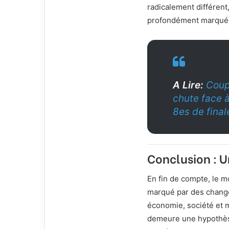
radicalement différent
profondément marquées
A Lire:
Coup
chute face 
8es de final
Conclusion : U
En fin de compte, le m
marqué par des change
économie, société et 
demeure une hypothèse 