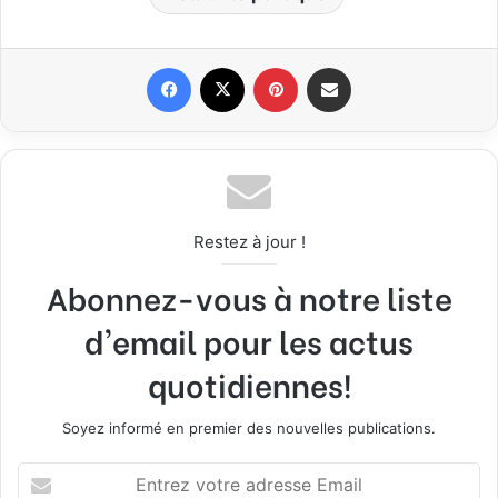
Facebook
X
Pinterest
Partager par email
Restez à jour !
Abonnez-vous à notre liste
d'email pour les actus
quotidiennes!
Soyez informé en premier des nouvelles publications.
E
n