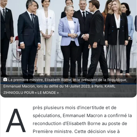
w
e
o
r
n
u
X
n
c
o
u
r
r
i
e
La première ministre, Elisabeth Borne, et le président de la République,
l
Emmanuel Macron, lors du défilé du 14-Juillet 2023, à Paris. KAMIL
ZIHNIOGLU POUR « LE MONDE »
A
près plusieurs mois d’incertitude et de
spéculations, Emmanuel Macron a confirmé la
reconduction d’Elisabeth Borne au poste de
Première ministre. Cette décision vise à