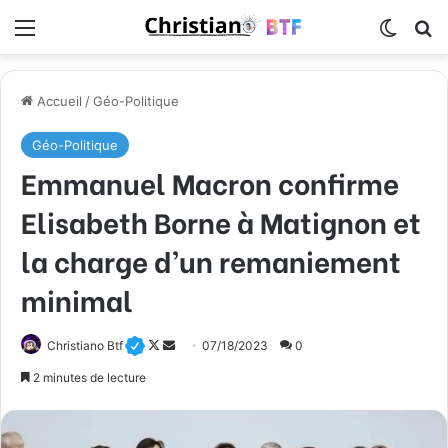
Menu
Switch
R
Accueil
/
Géo-Politique
Géo-Politique
Emmanuel Macron confirme
Elisabeth Borne à Matignon et
la charge d’un remaniement
minimal
Christiano Btf
F
E
07/18/2023
0
o
n
2 minutes de lecture
l
v
l
o
o
y