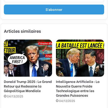
t
r
e
z
v
Articles similaires
o
t
r
e
a
d
r
e
s
s
Donald Trump 2025 : Le Grand
Intelligence Artificielle : La
e
Retour qui Redessine la
Nouvelle Guerre Froide
E
Géopolitique Mondiale
Technologique entre les
m
Grandes Puissances
a
04/13/2025
04/12/2025
i
l