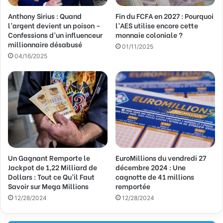
Anthony Sirius : Quand
Fin du FCFA en 2027 : Pourquoi
l’argent devient un poison –
l’AES utilise encore cette
Confessions d’un influenceur
monnaie coloniale ?
millionnaire désabusé
01/11/2025
04/16/2025
Un Gagnant Remporte le
EuroMillions du vendredi 27
Jackpot de 1,22 Milliard de
décembre 2024 : Une
Dollars : Tout ce Qu’il Faut
cagnotte de 41 millions
Savoir sur Mega Millions
remportée
12/28/2024
12/28/2024