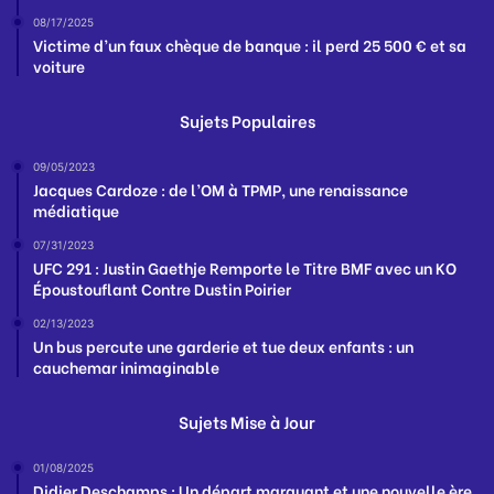
08/17/2025
Victime d’un faux chèque de banque : il perd 25 500 € et sa
voiture
Sujets Populaires
09/05/2023
Jacques Cardoze : de l’OM à TPMP, une renaissance
médiatique
07/31/2023
UFC 291 : Justin Gaethje Remporte le Titre BMF avec un KO
Époustouflant Contre Dustin Poirier
02/13/2023
Un bus percute une garderie et tue deux enfants : un
cauchemar inimaginable
Sujets Mise à Jour
01/08/2025
Didier Deschamps : Un départ marquant et une nouvelle ère