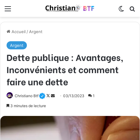
Menu
Switch
R
Accueil
/
Argent
Argent
Dette publique : Avantages,
Inconvénients et comment
faire une dette
Follow
Envoyer
Christiano Btf
03/13/2023
1
on
un
3 minutes de lecture
X
courriel