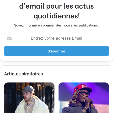
d'email pour les actus
quotidiennes!
Soyez informé en premier des nouvelles publications.
E
n
t
r
e
z
v
Articles similaires
o
t
r
e
a
d
r
e