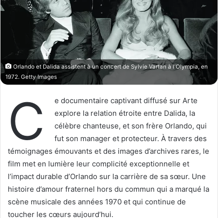
o
r
n
u
X
n
c
o
u
Orlando et Dalida assistent à un concert de Sylvie Vartan à l'Olympia, en
r
1972. Getty Images
r
C
i
e documentaire captivant diffusé sur Arte
e
explore la relation étroite entre Dalida, la
l
célèbre chanteuse, et son frère Orlando, qui
fut son manager et protecteur. À travers des
témoignages émouvants et des images d’archives rares, le
film met en lumière leur complicité exceptionnelle et
l’impact durable d’Orlando sur la carrière de sa sœur. Une
histoire d’amour fraternel hors du commun qui a marqué la
scène musicale des années 1970 et qui continue de
toucher les cœurs aujourd’hui.