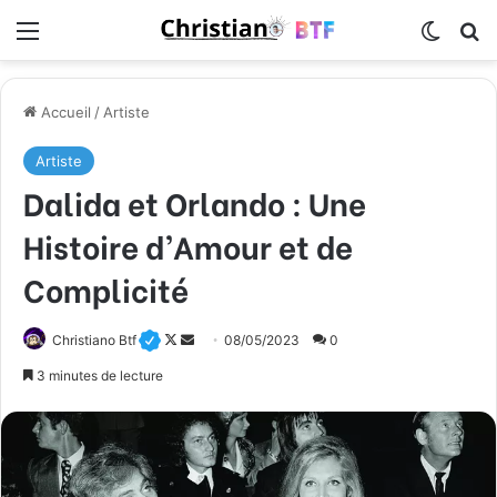
Menu
Switch
R
Accueil
/
Artiste
Artiste
Dalida et Orlando : Une
Histoire d’Amour et de
Complicité
Christiano Btf
F
E
08/05/2023
0
o
n
3 minutes de lecture
l
v
l
o
o
y
w
e