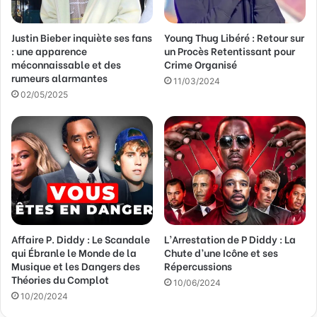
s
s
Justin Bieber inquiète ses fans
Young Thug Libéré : Retour sur
e
: une apparence
un Procès Retentissant pour
E
méconnaissable et des
Crime Organisé
m
rumeurs alarmantes
a
11/03/2024
02/05/2025
i
l
Affaire P. Diddy : Le Scandale
L’Arrestation de P Diddy : La
qui Ébranle le Monde de la
Chute d’une Icône et ses
Musique et les Dangers des
Répercussions
Théories du Complot
10/06/2024
10/20/2024