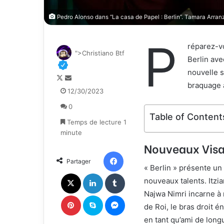
Pedro Alonso dans “La casa de Papel : Berlin”. Tamara Arra
P
réparez-v
">Christiano Btf
Berlin ave
nouvelle s
F
E
braquage 
o
n
12/30/2023
l
v
0
l
o
Table of Content
o
y
Temps de lecture 1
w
e
minute
o
r
Nouveaux Visa
n
u
Facebook
Partager
X
n
« Berlin » présente un
c
X
Linkedin
Tumblr
nouveaux talents. Itzia
o
Najwa Nimri incarne à n
u
Pinterest
Skype
Messenger
r
de Roi, le bras droit 
r
en tant qu’ami de long