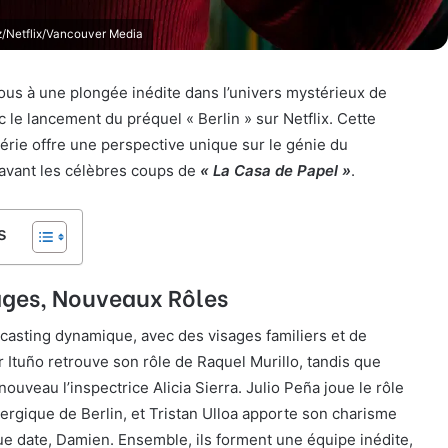
nz/Netflix/Vancouver Media
ous à une plongée inédite dans l’univers mystérieux de
c le lancement du préquel « Berlin » sur Netflix. Cette
érie offre une perspective unique sur le génie du
avant les célèbres coups de
« La Casa de Papel »
.
s
ges, Nouveaux Rôles
 casting dynamique, avec des visages familiers et de
r Ituño retrouve son rôle de Raquel Murillo, tandis que
ouveau l’inspectrice Alicia Sierra. Julio Peña joue le rôle
énergique de Berlin, et Tristan Ulloa apporte son charisme
ue date, Damien. Ensemble, ils forment une équipe inédite,