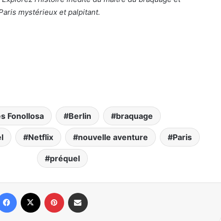
aris mystérieux et palpitant.
s Fonollosa
Berlin
braquage
l
Netflix
nouvelle aventure
Paris
préquel
Facebook
X
Pinterest
Partager par email