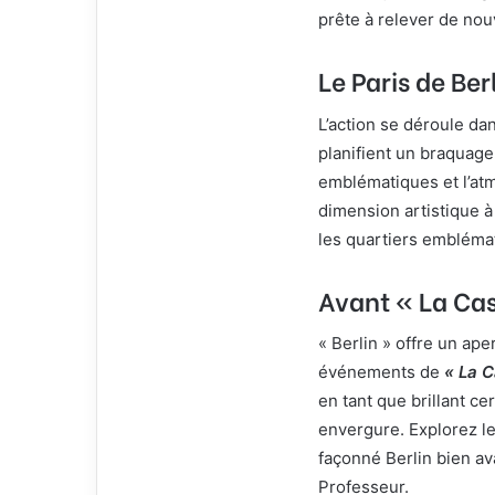
i
prête à relever de nou
e
l
Le Paris de Ber
L’action se déroule dan
planifient un braquage
emblématiques et l’atm
dimension artistique à
les quartiers emblémat
Avant « La Cas
« Berlin » offre un ape
événements de
« La C
en tant que brillant c
envergure. Explorez le
façonné Berlin bien ava
Professeur.