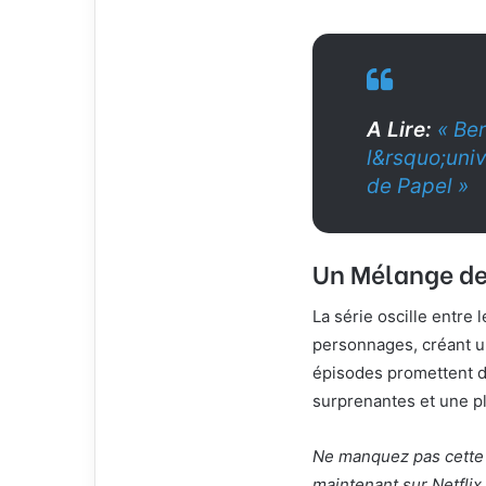
A Lire:
« Ber
l&rsquo;uni
de Papel »
Un Mélange de
La série oscille entre
personnages, créant u
épisodes promettent d
surprenantes et une p
Ne manquez pas cette 
maintenant sur Netflix.