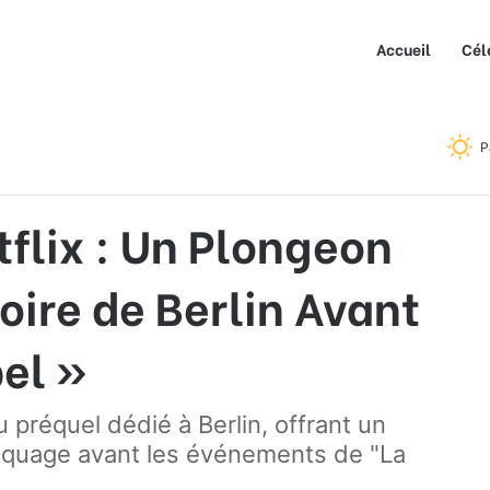
Accueil
Cél
 Inédit dans l’Histoire de Berlin Avant « La Casa de Papel »
P
tflix : Un Plongeon
toire de Berlin Avant
el »
 préquel dédié à Berlin, offrant un
raquage avant les événements de "La