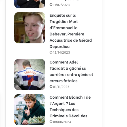
11/07/2023
Enquête sur la
Tragédie : Mort
d’Emmanuelle
Debever, Première
Accusatrice de Gérard
Depardieu
12/14/2023
Comment Adel
Taarabt a gâché sa
carrière : entre génie et
erreurs fatales
01/11/2025
Comment Blanchir de
l’Argent ? Les
Techniques des
Criminels Dévoilées
09/08/2024