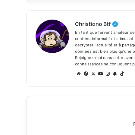
Christiano Btf
En tant que fervent amateur de
contenu informatif et stimulant
décrypter l'actualité et à part
données est bien plus qu'une p
Rejoignez-moi dans cette aventure
connaissances se conjuguent po
We
Fa
X
Yo
Ins
Sn
Tik
bsi
ce
uT
tag
ap
To
te
bo
ub
ra
ch
k
ok
e
m
at