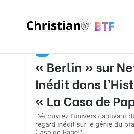
Accueil
/
Film
/
« Berlin » sur Netflix : Un Plongeon
Film
« Berlin » sur Ne
Inédit dans l’His
« La Casa de Pap
Découvrez l'univers captivant du
regard inédit sur le génie du b
Casa de Papel".