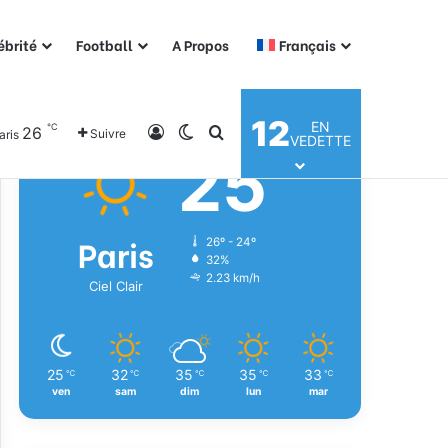
ébrité
Football
A Propos
Français
Météo
12
EN
℃
26
Connexion
Switch skin
Rechercher
Suivre
aris
VEDETTE
25
℃
Paris
26º - 24º
32%
2.23 km/h
Ciel Clair
25
32
35
35
33
℃
℃
℃
℃
℃
ven
sam
dim
lun
mar