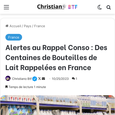
Menu
Switch
R
Accueil
/
Pays
/
France
France
Alertes au Rappel Conso : Des
Centaines de Bouteilles de
Lait Rappelées en France
Christiano Btf
F
E
10/25/2023
1
o
n
Temps de lecture 1 minute
l
v
l
o
o
y
w
e