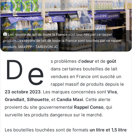
o
r
n
u
X
n
c
o
Les rayons de lait de toute la France sont touchés par ce rappel
u
produits.Les rayons de lait de toute la France sont touchés par ce rappel
r
produits. MAXPPP - TARDIVON JC
r
D
e
i
s problèmes d’
odeur
et de
goût
e
dans certaines bouteilles de lait
l
vendues en France ont suscité un
rappel massif de produits depuis le
23 octobre 2023
. Les marques concernées sont
Viva
,
Grandlait
,
Silhouette
, et
Candia Maxi
. Cette alerte
provient du site gouvernemental
Rappel Conso
, qui
surveille les produits dangereux sur le marché.
Les bouteilles touchées sont de formats
un litre et 1,5 litre