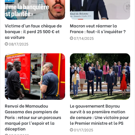
e
s
s
Victime d’un faux chèque de
Macron veut réarmer la
e
banque : il perd 25 500 € et
France : faut-il s’inquiéter ?
E
sa voiture
m
07/14/2025
a
08/17/2025
i
l
Renvoi de Mamoudou
Le gouvernement Bayrou
Gassama des pompiers de
survit à sa première motion
Paris : retour sur un parcours
de censure : Une victoire pour
marqué par l’espoir et la
le Premier ministre et le PS
déception
01/17/2025