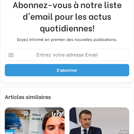
Abonnez-vous à notre liste
d'email pour les actus
quotidiennes!
Soyez informé en premier des nouvelles publications.
E
n
t
r
e
z
v
Articles similaires
o
t
r
e
a
d
r