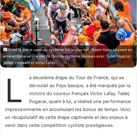
o
r
n
u
X
n
c
o
u
r
C'est là que le cœur du cyclisme bat le plus fort : Adam Yates (d'avant en
r
arrière) traverse une mer de fans de cyclisme basques avec Tadej Pogacar,
i
Jonas Vingaard et Victor Lafay.
e
L
l
a deuxième étape du Tour de France, qui se
déroulait au Pays basque, a été marquée par la
victoire du coureur français Victor Lafay. Tadej
Pogacar, quant à lui, a réalisé une performance
impressionnante en accumulant les bonus de temps. Voici
un récapitulatif de cette étape captivante et des enjeux à
venir dans cette compétition cycliste prestigieuse.