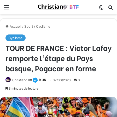
Menu
Switch
R
Accueil
/
Sport
/
Cyclisme
Cyclisme
TOUR DE FRANCE : Victor Lafay
remporte l’étape du Pays
basque, Pogacar en forme
Christiano Btf
F
E
07/03/2023
0
o
n
3 minutes de lecture
l
v
l
o
o
y
w
e