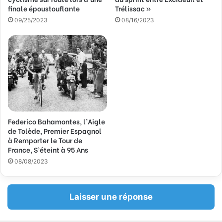
finale époustouflante
Trélissac »
a
09/25/2023
08/16/2023
i
l
Federico Bahamontes, l’Aigle
de Tolède, Premier Espagnol
à Remporter le Tour de
France, S’éteint à 95 Ans
08/08/2023
Laisser une réponse