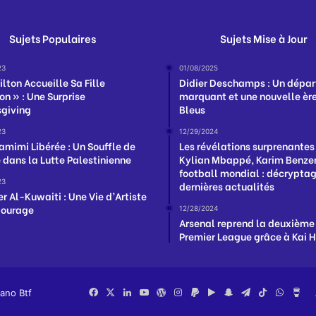
Sujets Populaires
Sujets Mise à Jour
23
01/08/2025
ilton Accueille Sa Fille
Didier Deschamps : Un dépar
on » : Une Surprise
marquant et une nouvelle ère
giving
Bleus
23
12/29/2024
amimi Libérée : Un Souffle de
Les révélations surprenantes
é dans la Lutte Palestinienne
Kylian Mbappé, Karim Benzem
football mondial : décrypta
23
dernières actualités
r Al-Kuwaiti : Une Vie d’Artiste
Courage
12/28/2024
Arsenal reprend la deuxième
Premier League grâce à Kai 
iano Btf
Facebook
X
Linkedin
YouTube
WordPress
Instagram
PayPal
Google
Snapchat
Telegram
TikTok
Whats
Bu
Play
Me