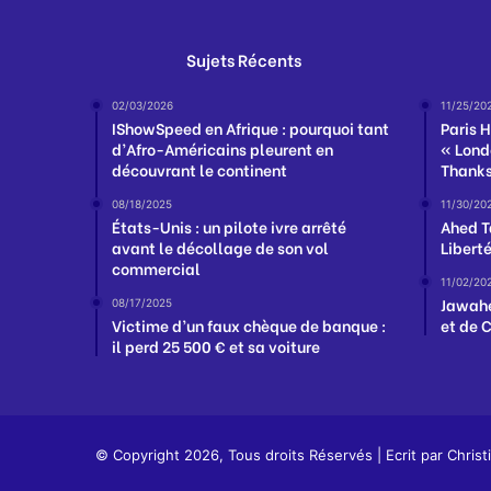
Sujets Récents
02/03/2026
11/25/20
IShowSpeed en Afrique : pourquoi tant
Paris H
d’Afro-Américains pleurent en
« Lond
découvrant le continent
Thanks
08/18/2025
11/30/20
États-Unis : un pilote ivre arrêté
Ahed T
avant le décollage de son vol
Libert
commercial
11/02/20
Jawahe
08/17/2025
Victime d’un faux chèque de banque :
et de 
il perd 25 500 € et sa voiture
© Copyright 2026, Tous droits Réservés | Ecrit par
Christ