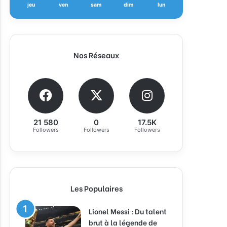
jeu
ven
sam
dim
lun
Nos Réseaux
21 580
0
17.5K
Followers
Followers
Followers
Les Populaires
Lionel Messi : Du talent
brut à la légende de