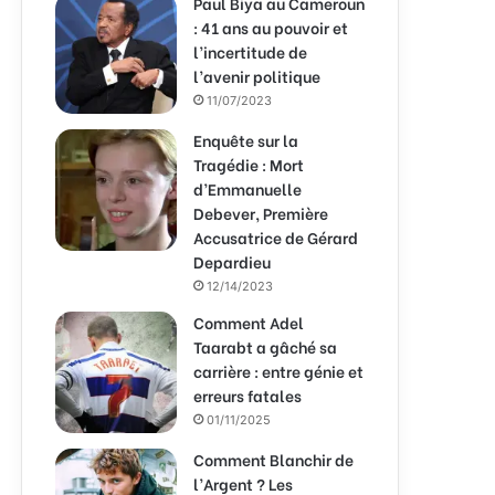
Paul Biya au Cameroun
: 41 ans au pouvoir et
l’incertitude de
l’avenir politique
11/07/2023
Enquête sur la
Tragédie : Mort
d’Emmanuelle
Debever, Première
Accusatrice de Gérard
Depardieu
12/14/2023
Comment Adel
Taarabt a gâché sa
carrière : entre génie et
erreurs fatales
01/11/2025
Comment Blanchir de
l’Argent ? Les