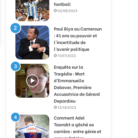
football
02/06/2023
Paul Biya au Cameroun
: 41 ans au pouvoir et
l’incertitude de
l’avenir politique
11/07/2023
Enquête sur la
Tragédie : Mort
d’Emmanuelle
Debever, Première
Accusatrice de Gérard
Depardieu
12/14/2023
Comment Adel
Taarabt a gâché sa
carrière : entre génie et
erreurs fatales