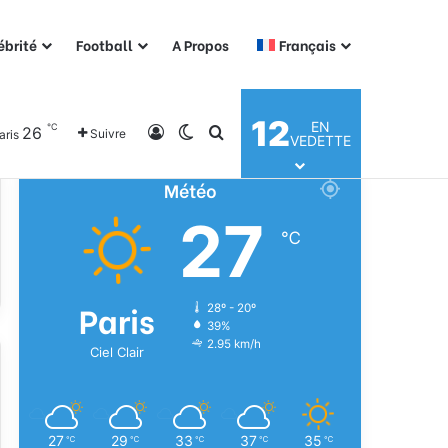
ébrité
Football
A Propos
Français
12
EN
℃
26
Connexion
Switch skin
Rechercher
Suivre
aris
VEDETTE
Météo
27
℃
Paris
28º - 20º
39%
2.95 km/h
Ciel Clair
27
29
33
37
35
℃
℃
℃
℃
℃