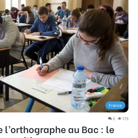
France
0
175
 l’orthographe au Bac : le