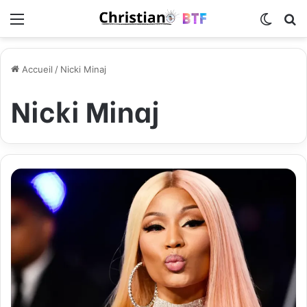
Menu
Switch
R
Accueil
/
Nicki Minaj
Nicki Minaj