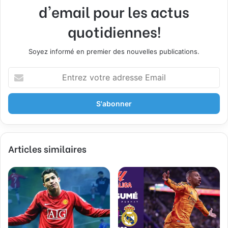
d'email pour les actus
quotidiennes!
Soyez informé en premier des nouvelles publications.
E
n
t
r
e
z
v
Articles similaires
o
t
r
e
a
d
r
e