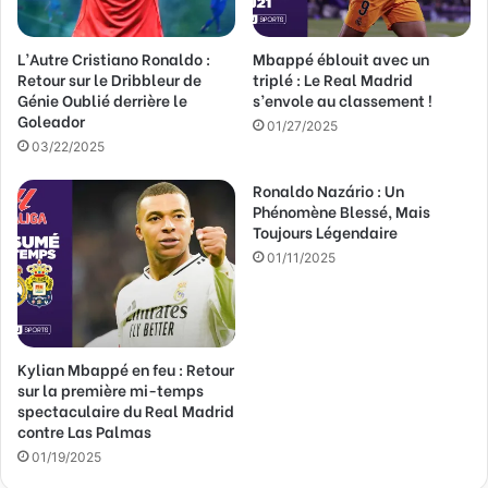
s
s
L’Autre Cristiano Ronaldo :
Mbappé éblouit avec un
e
Retour sur le Dribbleur de
triplé : Le Real Madrid
E
Génie Oublié derrière le
s’envole au classement !
m
Goleador
a
01/27/2025
03/22/2025
i
l
Ronaldo Nazário : Un
Phénomène Blessé, Mais
Toujours Légendaire
01/11/2025
Kylian Mbappé en feu : Retour
sur la première mi-temps
spectaculaire du Real Madrid
contre Las Palmas
01/19/2025