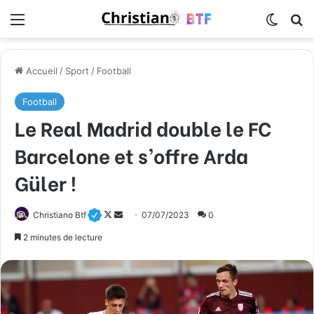
Menu
Switch
R
Accueil
/
Sport
/
Football
Football
Le Real Madrid double le FC
Barcelone et s’offre Arda
Güler !
Christiano Btf
F
E
07/07/2023
0
o
n
2 minutes de lecture
l
v
l
o
o
y
w
e