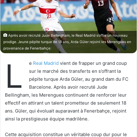
o
r
n
u
X
n
c
o
Après avoir recruté Jude Bellingham, le Real Madrid s’offre un nouveau
u
prodige. Jeune pépite turque de 18 ans, Arda Güler rejoint les Merengues en
r
provenance de Fenerbahçe.
r
L
i
e
Real Madrid
vient de frapper un grand coup
e
sur le marché des transferts en s’offrant la
l
pépite turque Arda Güler, au grand dam du FC
Barcelone. Après avoir recruté Jude
Bellingham, les Merengues continuent de renforcer leur
effectif en attirant un talent prometteur de seulement 18
ans. Güler, qui évoluait auparavant à Fenerbahçe, rejoint
ainsi la prestigieuse équipe madrilène.
Cette acquisition constitue un véritable coup dur pour le