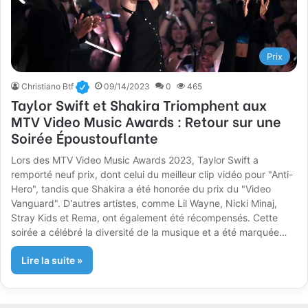
Prix
Christiano Btf
09/14/2023
0
465
Taylor Swift et Shakira Triomphent aux
MTV Video Music Awards : Retour sur une
Soirée Époustouflante
Lors des MTV Video Music Awards 2023, Taylor Swift a
remporté neuf prix, dont celui du meilleur clip vidéo pour "Anti-
Hero", tandis que Shakira a été honorée du prix du "Video
Vanguard". D'autres artistes, comme Lil Wayne, Nicki Minaj,
Stray Kids et Rema, ont également été récompensés. Cette
soirée a célébré la diversité de la musique et a été marquée…
Lire la suite »