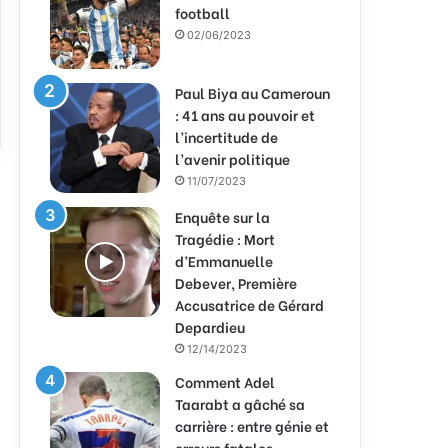
football
02/06/2023
Paul Biya au Cameroun
: 41 ans au pouvoir et
l’incertitude de
l’avenir politique
11/07/2023
Enquête sur la
Tragédie : Mort
d’Emmanuelle
Debever, Première
Accusatrice de Gérard
Depardieu
12/14/2023
Comment Adel
Taarabt a gâché sa
carrière : entre génie et
erreurs fatales