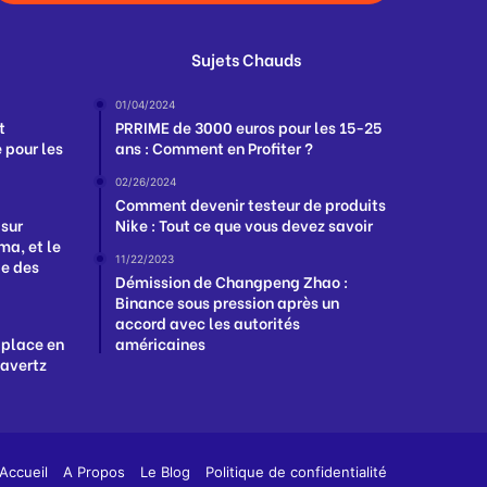
Sujets Chauds
01/04/2024
t
PRRIME de 3000 euros pour les 15-25
 pour les
ans : Comment en Profiter ?
02/26/2024
Comment devenir testeur de produits
 sur
Nike : Tout ce que vous devez savoir
a, et le
11/22/2023
ge des
Démission de Changpeng Zhao :
Binance sous pression après un
accord avec les autorités
 place en
américaines
Havertz
App
y
Accueil
A Propos
Le Blog
Politique de confidentialité