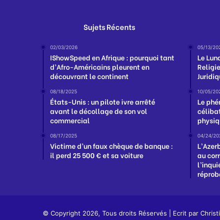
Sujets Récents
02/03/2026
05/13/20
IShowSpeed en Afrique : pourquoi tant
Le Lund
d’Afro-Américains pleurent en
Religie
découvrant le continent
Juridi
08/18/2025
10/05/20
États-Unis : un pilote ivre arrêté
Le phé
avant le décollage de son vol
céliba
commercial
physiq
08/17/2025
04/24/20
Victime d’un faux chèque de banque :
L’Azer
il perd 25 500 € et sa voiture
au cor
l’inqu
réprob
© Copyright 2026, Tous droits Réservés | Ecrit par
Christ