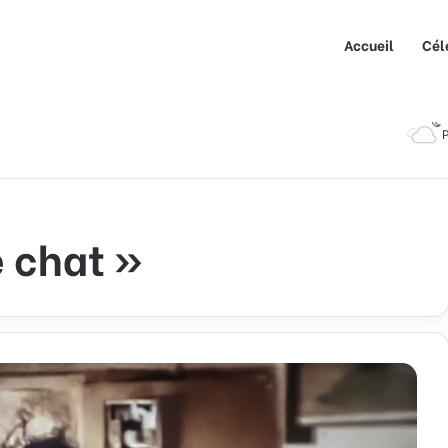
Accueil
Cél
P
e chat »