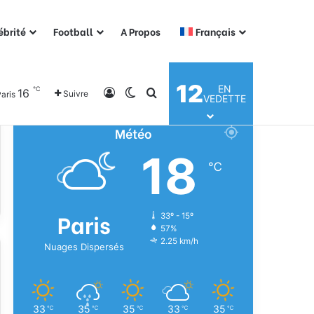
ébrité
Football
A Propos
Français
12
EN
℃
16
Connexion
Switch skin
Rechercher
Suivre
aris
VEDETTE
Météo
18
℃
Paris
33º - 15º
57%
2.25 km/h
Nuages Dispersés
33
35
35
33
35
℃
℃
℃
℃
℃