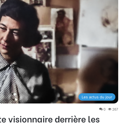
Les actus du jour
0
267
te visionnaire derrière les