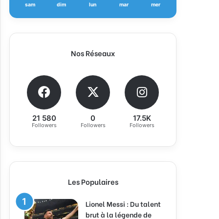
sam
dim
lun
mar
mer
Nos Réseaux
21 580
0
17.5K
Followers
Followers
Followers
Les Populaires
Lionel Messi : Du talent
brut à la légende de