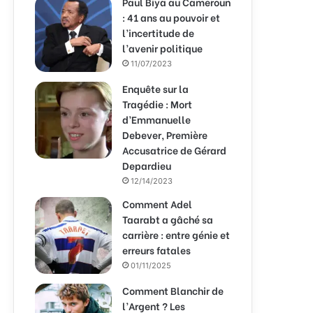
Paul Biya au Cameroun
: 41 ans au pouvoir et
l’incertitude de
l’avenir politique
11/07/2023
Enquête sur la
Tragédie : Mort
d’Emmanuelle
Debever, Première
Accusatrice de Gérard
Depardieu
12/14/2023
Comment Adel
Taarabt a gâché sa
carrière : entre génie et
erreurs fatales
01/11/2025
Comment Blanchir de
l’Argent ? Les