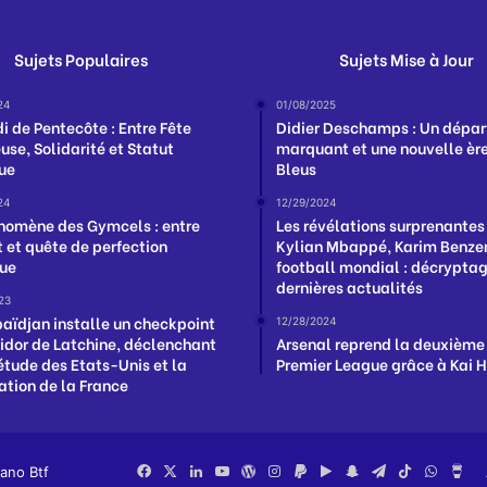
Sujets Populaires
Sujets Mise à Jour
24
01/08/2025
i de Pentecôte : Entre Fête
Didier Deschamps : Un dépar
use, Solidarité et Statut
marquant et une nouvelle ère
que
Bleus
24
12/29/2024
nomène des Gymcels : entre
Les révélations surprenantes
t et quête de perfection
Kylian Mbappé, Karim Benzem
ue
football mondial : décrypta
dernières actualités
23
baïdjan installe un checkpoint
12/28/2024
ridor de Latchine, déclenchant
Arsenal reprend la deuxième
iétude des Etats-Unis et la
Premier League grâce à Kai 
ation de la France
iano Btf
Facebook
X
Linkedin
YouTube
WordPress
Instagram
PayPal
Google
Snapchat
Telegram
TikTok
Whats
Bu