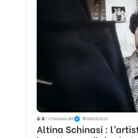
">Christiano Btf
08/04/2023
Altina Schinasi : l’artis