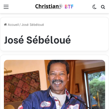
Menu
Switch
R
Accueil
/
José Sébéloué
José Sébéloué