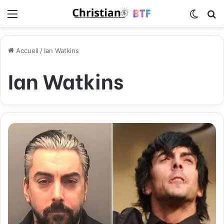
Menu
Switch
R
Accueil
/
Ian Watkins
Ian Watkins