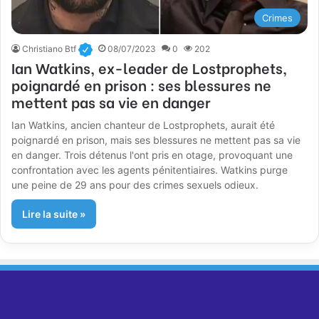
Crimes
Christiano Btf
08/07/2023
0
202
Ian Watkins, ex-leader de Lostprophets,
poignardé en prison : ses blessures ne
mettent pas sa vie en danger
Ian Watkins, ancien chanteur de Lostprophets, aurait été
poignardé en prison, mais ses blessures ne mettent pas sa vie
en danger. Trois détenus l'ont pris en otage, provoquant une
confrontation avec les agents pénitentiaires. Watkins purge
une peine de 29 ans pour des crimes sexuels odieux.
Lire la suite »