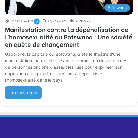
Botswana
Christiano Btf
07/24/2023
0
292
Manifestation contre la dépénalisation de
l’homosexualité au Botswana : Une société
en quête de changement
Gaborone, la capitale du Botswana, a été le théâtre d'une
manifestation marquante le samedi dernier, où des centaines
de personnes ont pris d'assaut les rues pour exprimer leur
opposition à un projet de loi visant à dépénaliser
l'homosexualité dans le pays.
Lire la suite »