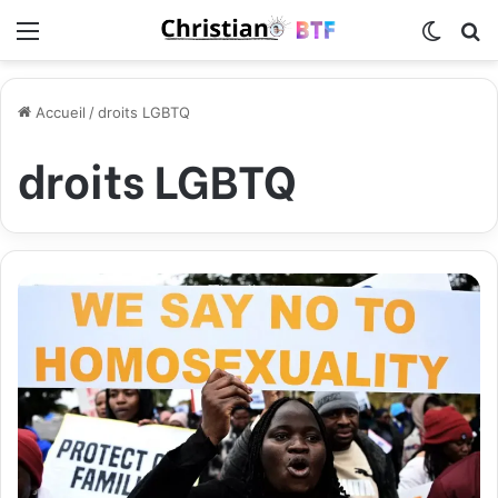
Menu
Switch
R
Accueil
/
droits LGBTQ
droits LGBTQ