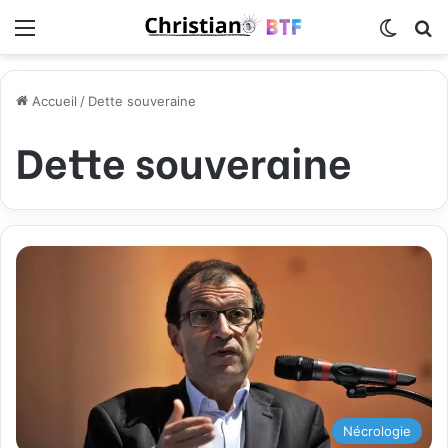
Menu
Switch
R
Accueil
/
Dette souveraine
Dette souveraine
Nécrologie