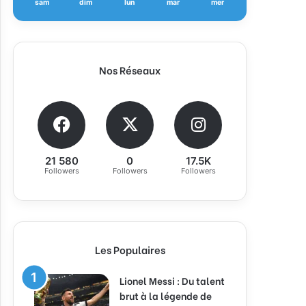
sam
dim
lun
mar
mer
Nos Réseaux
21 580
0
17.5K
Followers
Followers
Followers
Les Populaires
Lionel Messi : Du talent
brut à la légende de