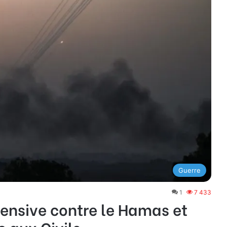
Guerre
1
7 433
ffensive contre le Hamas et
 aux Civils