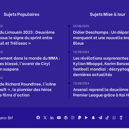
Sujets Populaires
Sujets Mise à Jour
23
01/08/2025
 du Limousin 2023 : Deuxième
Didier Deschamps : Un dépar
ous le signe du sprint entre
marquant et une nouvelle ère
il et Trélissac »
Bleus
23
12/29/2024
ement dans le monde du MMA :
Les révélations surprenantes
es blessé, l’avenir de Ciryl
Kylian Mbappé, Karim Benzem
n suspens
football mondial : décrypta
dernières actualités
23
de Richard Roundtree, l’icône
12/28/2024
aft », le pionnier des héros
Arsenal reprend la deuxième
e films d’action
Premier League grâce à Kai 
iano Btf
Facebook
X
Linkedin
YouTube
WordPress
Instagram
PayPal
Google
Snapchat
Telegram
TikTok
Whats
Bu
Play
Me