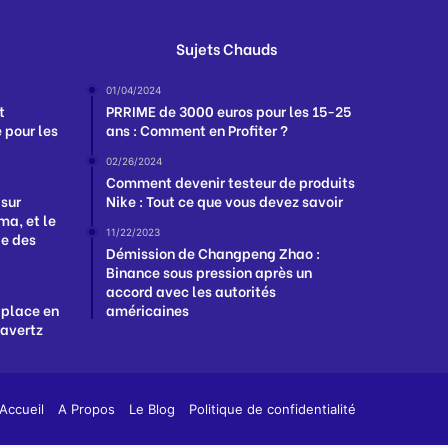
Sujets Chauds
01/04/2024
t
PRRIME de 3000 euros pour les 15-25
 pour les
ans : Comment en Profiter ?
02/26/2024
Comment devenir testeur de produits
 sur
Nike : Tout ce que vous devez savoir
a, et le
11/22/2023
ge des
Démission de Changpeng Zhao :
Binance sous pression après un
accord avec les autorités
 place en
américaines
Havertz
App
y
Accueil
A Propos
Le Blog
Politique de confidentialité