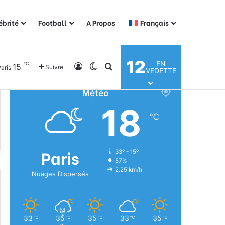
ébrité
Football
A Propos
Français
12
EN
℃
15
Connexion
Switch skin
Rechercher
Suivre
aris
VEDETTE
Météo
18
℃
Paris
33º - 15º
57%
2.25 km/h
Nuages Dispersés
33
35
35
33
35
℃
℃
℃
℃
℃