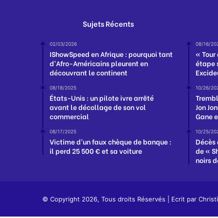
Sujets Récents
02/03/2026
08/16/20
IShowSpeed en Afrique : pourquoi tant
« Tour
d’Afro-Américains pleurent en
étape s
découvrant le continent
Excideu
08/18/2025
10/26/20
États-Unis : un pilote ivre arrêté
Trembl
avant le décollage de son vol
Jon Jon
commercial
Gane e
08/17/2025
10/25/20
Victime d’un faux chèque de banque :
Décès 
il perd 25 500 € et sa voiture
de « Sh
noirs d
© Copyright 2026, Tous droits Réservés | Ecrit par
Christ