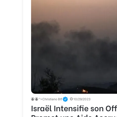
">Christiano Btf
10/29/2023
Israël Intensifie son O
Promet une Aide Accrue