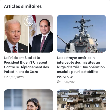
Articles similaires
o
t
r
e
a
d
r
e
s
s
Le Président Sissi et le
Le destroyer américain
e
Président Biden S’Unissent
intercepte des missiles au
E
Contre le Déplacement des
large d’Israël : Une opération
m
Palestiniens de Gaza
cruciale pour la stabilité
a
régionale
10/30/2023
i
10/20/2023
l