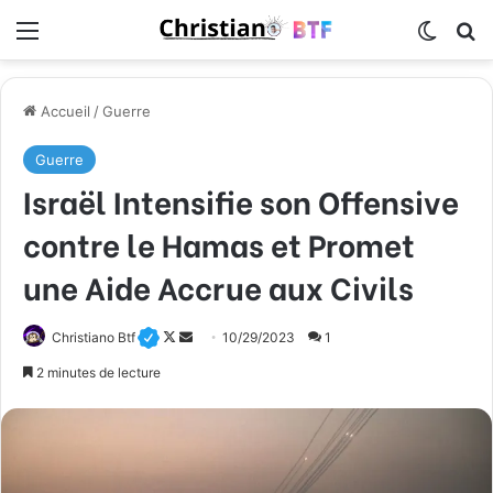
Menu
Switch
R
Accueil
/
Guerre
Guerre
Israël Intensifie son Offensive
contre le Hamas et Promet
une Aide Accrue aux Civils
Christiano Btf
F
E
10/29/2023
1
o
n
2 minutes de lecture
l
v
l
o
o
y
w
e