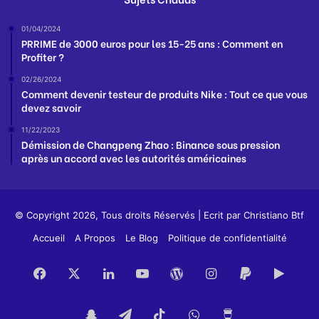
01/04/2024
PRRIME de 3000 euros pour les 15-25 ans : Comment en
Profiter ?
02/26/2024
Comment devenir testeur de produits Nike : Tout ce que vous
devez savoir
11/22/2023
Démission de Changpeng Zhao : Binance sous pression
après un accord avec les autorités américaines
© Copyright 2026, Tous droits Réservés | Ecrit par
Christiano Btf
Accueil
A Propos
Le Blog
Politique de confidentialité
Facebook
X
Linkedin
YouTube
WordPress
Instagram
PayPal
Goog
Play
Snapchat
Telegram
TikTok
WhatsApp
Buy