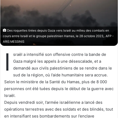
o
r
n
u
X
n
c
o
Des roquettes tirées depuis Gaza vers Israël au milieu des combats en
u
cours entre Israël et le groupe palestinien Hamas, le 28 octobre 2023,. AFP -
r
ARIS MESSINIS
r
I
i
sraël a intensifié son offensive contre la bande de
e
Gaza malgré les appels à une désescalade, et a
l
demandé aux civils palestiniens de se rendre dans le
sud de la région, où l’aide humanitaire sera accrue.
Selon le ministère de la Santé du Hamas, plus de 8 000
personnes ont été tuées depuis le début de la guerre avec
Israël.
Depuis vendredi soir, l’armée israélienne a lancé des
opérations terrestres avec des soldats et des blindés, tout
en intensifiant ses bombardements sur l’enclave