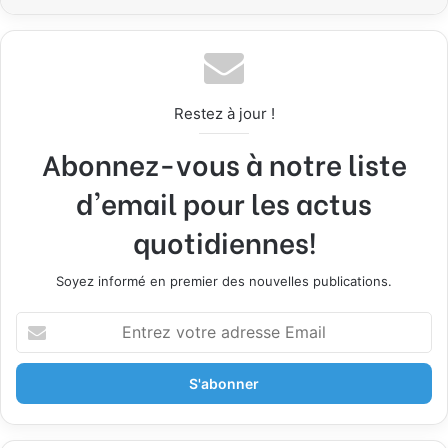
Restez à jour !
Abonnez-vous à notre liste
d'email pour les actus
quotidiennes!
Soyez informé en premier des nouvelles publications.
E
n
t
r
e
z
v