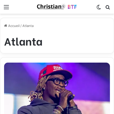
Menu
Switch
R
Accueil
/
Atlanta
Atlanta