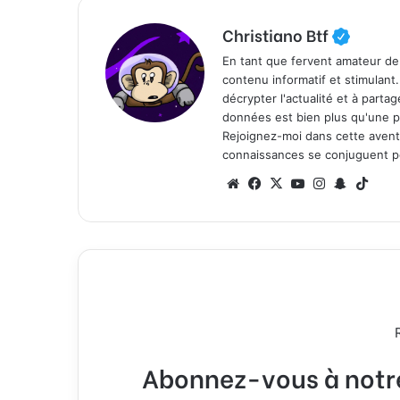
Christiano Btf
En tant que fervent amateur de
contenu informatif et stimulant
décrypter l'actualité et à part
données est bien plus qu'une p
Rejoignez-moi dans cette aventure
connaissances se conjuguent po
We
Fa
X
Yo
Ins
Sn
Tik
bsi
ce
uT
tag
ap
To
te
bo
ub
ra
ch
k
ok
e
m
at
Abonnez-vous à notre 