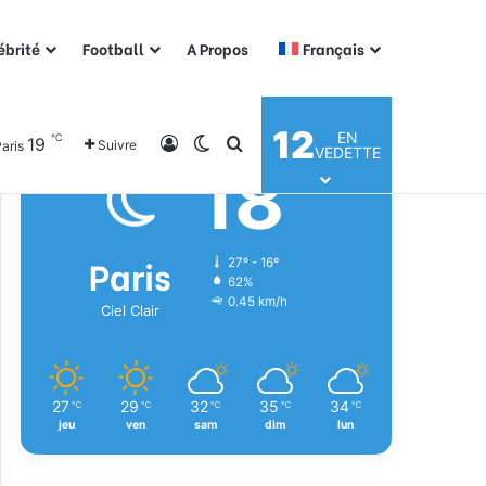
ébrité
Football
A Propos
Français
Météo
12
EN
℃
19
Connexion
Switch skin
Rechercher
Suivre
aris
VEDETTE
18
℃
Paris
27º - 16º
62%
0.45 km/h
Ciel Clair
27
29
32
35
34
℃
℃
℃
℃
℃
jeu
ven
sam
dim
lun