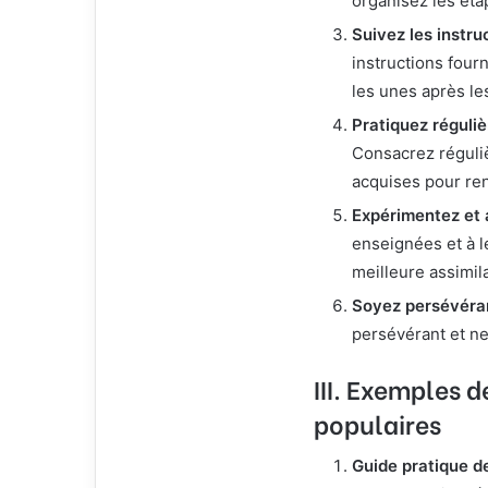
organisez les éta
Suivez les instru
instructions fourn
les unes après le
Pratiquez réguli
Consacrez réguli
acquises pour re
Expérimentez et
enseignées et à l
meilleure assimila
Soyez persévéra
persévérant et ne
III. Exemples d
populaires
Guide pratique d