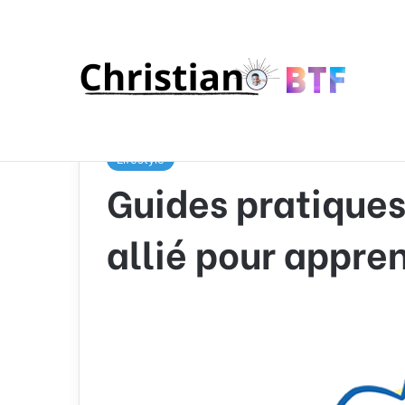
Accueil
/
Blogging
/
Lifestyle
/
Guides pratiques et t
Lifestyle
Guides pratiques 
allié pour appren