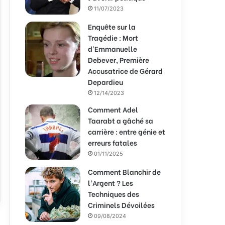
11/07/2023
Enquête sur la
Tragédie : Mort
d’Emmanuelle
Debever, Première
Accusatrice de Gérard
Depardieu
12/14/2023
Comment Adel
Taarabt a gâché sa
carrière : entre génie et
erreurs fatales
01/11/2025
Comment Blanchir de
l’Argent ? Les
Techniques des
Criminels Dévoilées
09/08/2024