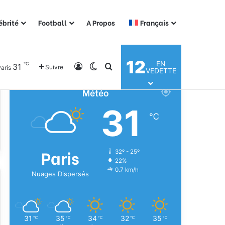
ébrité
Football
A Propos
Français
12
EN
℃
31
Connexion
Switch skin
Rechercher
Suivre
aris
VEDETTE
Météo
31
℃
Paris
32º - 25º
22%
0.7 km/h
Nuages Dispersés
31
35
34
32
35
℃
℃
℃
℃
℃