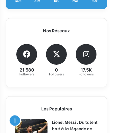
sam
dim
lun
mar
mer
Nos Réseaux
21 580
0
17.5K
Followers
Followers
Followers
Les Populaires
Lionel Messi : Du talent
brut à la légende de