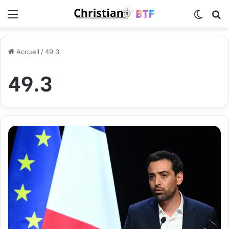
Menu
Switch
R
Accueil
/
49.3
49.3