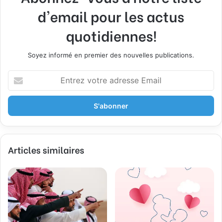
d'email pour les actus
quotidiennes!
Soyez informé en premier des nouvelles publications.
E
n
t
r
e
z
v
Articles similaires
o
t
r
e
a
d
r
e