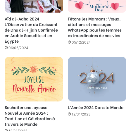
s
s
Aïd al-Adha 2024 :
Fêtons les Mamans : Vœux,
e
L’Observation du Croissant
citations et messages
E
de Dhu al-Hijjah Confirmée
WhatsApp pour les femmes
m
en Arabie Saoudite et en
extraordinaires de nos vies
a
Égypte
05/12/2024
i
06/06/2024
l
Souhaiter une Joyeuse
L’Année 2024 Dans le Monde
Nouvelle Année 2024 :
12/31/2023
Tradition et Célébration à
travers le Monde
12/31/2023