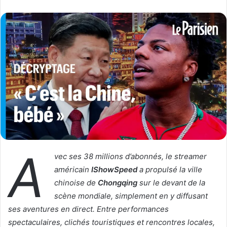
l
v
l
o
o
y
w
e
o
r
n
u
X
n
c
o
u
r
r
A
i
vec ses 38 millions d’abonnés, le streamer
e
américain
IShowSpeed
a propulsé la ville
l
chinoise de
Chongqing
sur le devant de la
scène mondiale, simplement en y diffusant
ses aventures en direct. Entre performances
spectaculaires, clichés touristiques et rencontres locales,