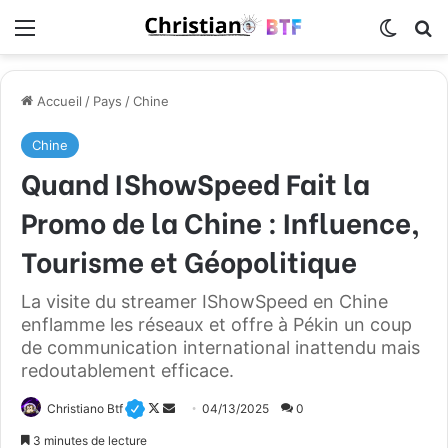
Menu
Switch
R
Accueil
/
Pays
/
Chine
Chine
Quand IShowSpeed Fait la
Promo de la Chine : Influence,
Tourisme et Géopolitique
La visite du streamer IShowSpeed en Chine
enflamme les réseaux et offre à Pékin un coup
de communication international inattendu mais
redoutablement efficace.
Christiano Btf
F
E
04/13/2025
0
o
n
3 minutes de lecture