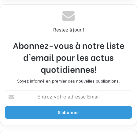
Restez à jour !
Abonnez-vous à notre liste
d'email pour les actus
quotidiennes!
Soyez informé en premier des nouvelles publications.
E
n
t
r
e
z
v