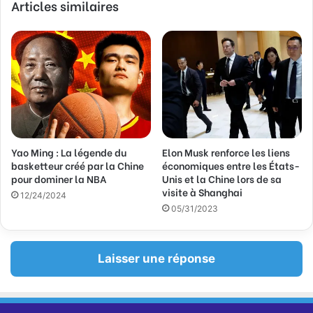
Articles similaires
o
t
r
e
a
d
r
e
s
s
Yao Ming : La légende du
Elon Musk renforce les liens
e
basketteur créé par la Chine
économiques entre les États-
E
pour dominer la NBA
Unis et la Chine lors de sa
m
visite à Shanghai
a
12/24/2024
05/31/2023
i
l
Laisser une réponse