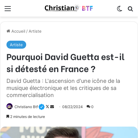
Menu
Switch
R
Accueil
/
Artiste
Artiste
Pourquoi David Guetta est-il
si détesté en France ?
David Guetta : L'ascension d'une icône de la
musique électronique et les critiques de sa
commercialisation
Christiano Btf
F
E
08/22/2024
0
o
n
2 minutes de lecture
l
v
l
o
o
y