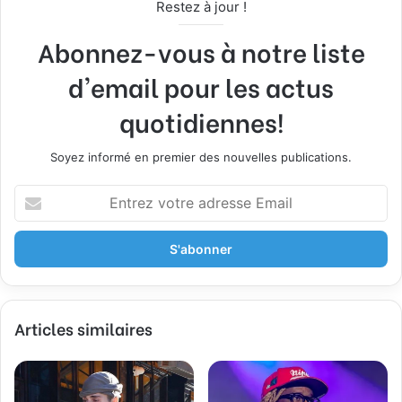
Restez à jour !
Abonnez-vous à notre liste
d'email pour les actus
quotidiennes!
Soyez informé en premier des nouvelles publications.
E
n
t
r
e
z
v
Articles similaires
o
t
r
e
a