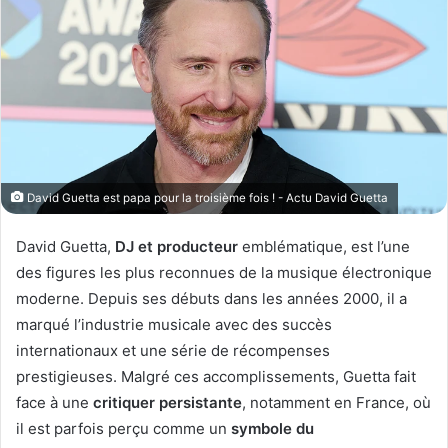
w
e
o
r
n
u
X
n
c
o
u
r
David Guetta est papa pour la troisième fois ! - Actu David Guetta
r
i
David Guetta,
DJ et producteur
emblématique, est l’une
e
des figures les plus reconnues de la musique électronique
l
moderne. Depuis ses débuts dans les années 2000, il a
marqué l’industrie musicale avec des succès
internationaux et une série de récompenses
prestigieuses. Malgré ces accomplissements, Guetta fait
face à une
critiquer persistante
, notamment en France, où
il est parfois perçu comme un
symbole du