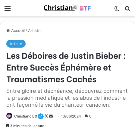
Menu
Switch
R
Accueil
/
Artiste
Artiste
Les Déboires de Justin Bieber :
Entre Succès Éphémère et
Traumatismes Cachés
Entre gloire et déchéance, découvrez comment
la pression médiatique et les abus de l'industrie
ont façonné la vie du chanteur canadien.
Christiano Btf
F
E
10/06/2024
0
o
n
3 minutes de lecture
l
v