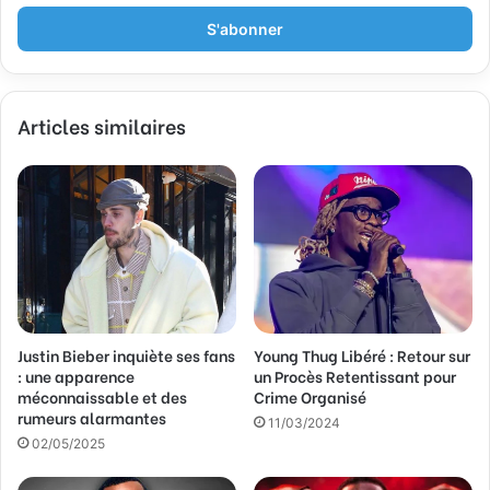
t
r
e
z
v
Articles similaires
o
t
r
e
a
d
r
e
s
s
Justin Bieber inquiète ses fans
Young Thug Libéré : Retour sur
e
: une apparence
un Procès Retentissant pour
E
méconnaissable et des
Crime Organisé
m
rumeurs alarmantes
a
11/03/2024
02/05/2025
i
l