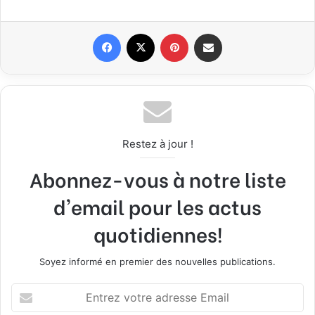
Facebook
X
Pinterest
Partager par email
Restez à jour !
Abonnez-vous à notre liste
d'email pour les actus
quotidiennes!
Soyez informé en premier des nouvelles publications.
E
n