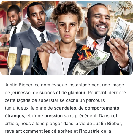
l
o
o
y
w
e
o
r
n
u
X
n
c
o
u
r
r
i
Justin Bieber, ce nom évoque instantanément une image
e
de
jeunesse
, de
succès
et de
glamour
. Pourtant, derrière
l
cette façade de superstar se cache un parcours
tumultueux, jalonné de
scandales
, de
comportements
étranges
, et d’une
pression
sans précédent. Dans cet
article, nous allons plonger dans la vie de Justin Bieber,
révélant comment les célébrités et l’industrie de la