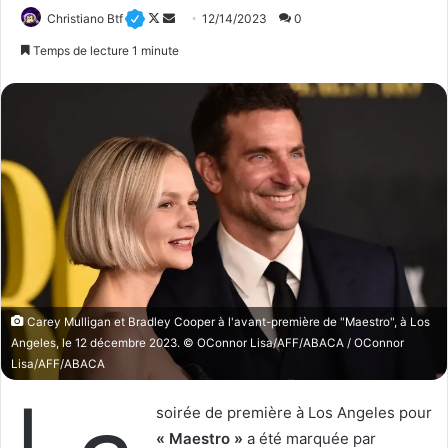
Christiano Btf
F
E
12/14/2023
0
o
n
Temps de lecture 1 minute
l
v
l
o
o
y
w
e
o
r
n
u
X
n
c
o
u
r
Carey Mulligan et Bradley Cooper à l'avant-première de "Maestro", à Los
r
Angeles, le 12 décembre 2023. © OConnor Lisa/AFF/ABACA / OConnor
i
Lisa/AFF/ABACA
e
L
l
soirée de première à Los Angeles pour
« Maestro »
a été marquée par