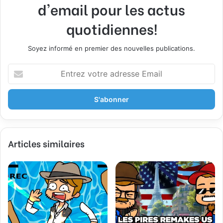
d'email pour les actus
quotidiennes!
Soyez informé en premier des nouvelles publications.
E
n
t
r
e
z
v
Articles similaires
o
t
r
e
a
d
r
e