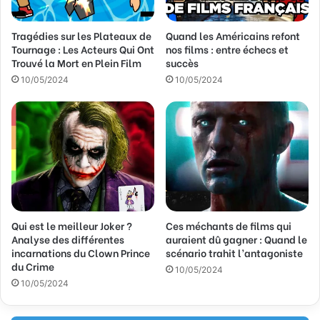
s
s
Tragédies sur les Plateaux de
Quand les Américains refont
e
Tournage : Les Acteurs Qui Ont
nos films : entre échecs et
E
Trouvé la Mort en Plein Film
succès
m
a
10/05/2024
10/05/2024
i
l
Qui est le meilleur Joker ?
Ces méchants de films qui
Analyse des différentes
auraient dû gagner : Quand le
incarnations du Clown Prince
scénario trahit l’antagoniste
du Crime
10/05/2024
10/05/2024