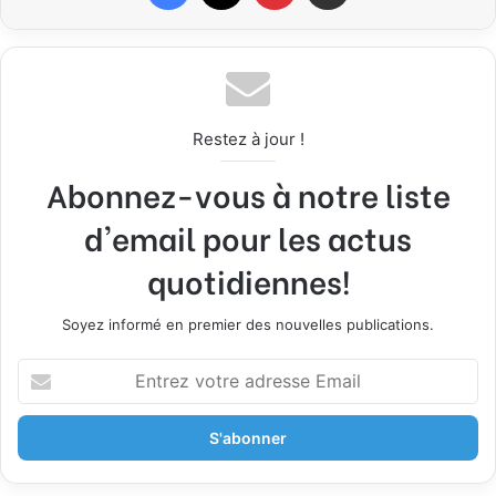
Restez à jour !
Abonnez-vous à notre liste
d'email pour les actus
quotidiennes!
Soyez informé en premier des nouvelles publications.
E
n
t
r
e
z