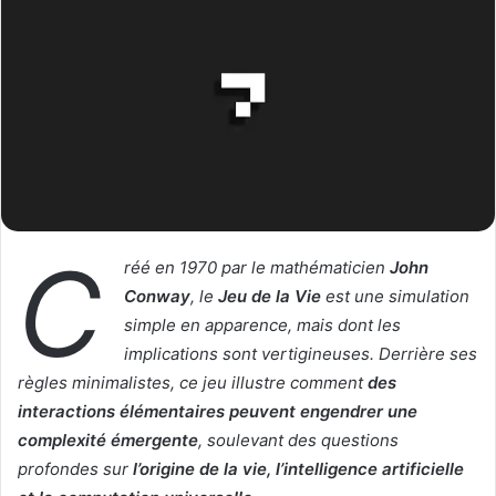
w
e
o
r
n
u
X
n
c
o
u
r
r
C
i
réé en 1970 par le mathématicien
John
e
Conway
, le
Jeu de la Vie
est une simulation
l
simple en apparence, mais dont les
implications sont vertigineuses. Derrière ses
règles minimalistes, ce jeu illustre comment
des
interactions élémentaires peuvent engendrer une
complexité émergente
, soulevant des questions
profondes sur
l’origine de la vie, l’intelligence artificielle