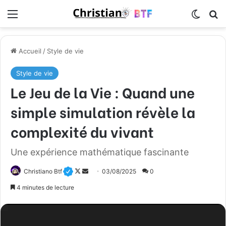
Menu
Switch
R
Accueil
/
Style de vie
Style de vie
Le Jeu de la Vie : Quand une
simple simulation révèle la
complexité du vivant
Une expérience mathématique fascinante
Christiano Btf
F
E
03/08/2025
0
o
n
4 minutes de lecture
l
v
l
o
o
y