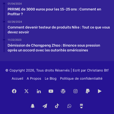
01/04/2024
PRRIME de 3000 euros pour les 15-25 ans : Comment en
Profiter ?
02/26/2024
Comment devenir testeur de produits Nike : Tout ce que vous
devez savoir
11/22/2023
Démission de Changpeng Zhao : Binance sous pression
après un accord avec les autorités américaines
© Copyright 2026, Tous droits Réservés | Ecrit par
Christiano Btf
Accueil
A Propos
Le Blog
Politique de confidentialité
Facebook
X
Linkedin
YouTube
WordPress
Instagram
PayPal
Goog
Play
Snapchat
Telegram
TikTok
WhatsApp
Buy