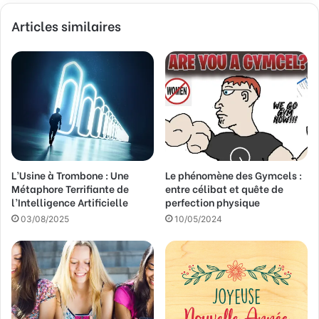
v
Articles similaires
o
t
r
e
a
d
r
e
s
s
L’Usine à Trombone : Une
Le phénomène des Gymcels :
e
Métaphore Terrifiante de
entre célibat et quête de
E
l’Intelligence Artificielle
perfection physique
m
a
03/08/2025
10/05/2024
i
l