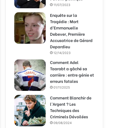
11/07/2023
Enquête sur la
Tragédie : Mort
d’Emmanuelle
Debever, Première
Accusatrice de Gérard
Depardieu
12/14/2023
Comment Adel
Taarabt a gâché sa
carrière : entre génie et
erreurs fatales
01/11/2025
Comment Blanchir de
l’Argent ? Les
Techniques des
Criminels Dévoilées
09/08/2024