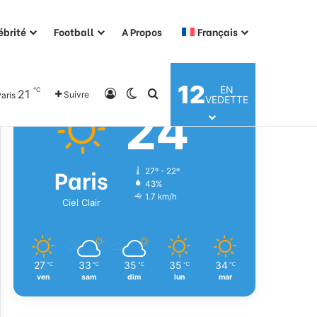
ébrité
Football
A Propos
Français
Météo
12
EN
℃
21
Connexion
Switch skin
Rechercher
Suivre
aris
VEDETTE
24
℃
Paris
27º - 22º
43%
1.7 km/h
Ciel Clair
27
33
35
35
34
℃
℃
℃
℃
℃
ven
sam
dim
lun
mar