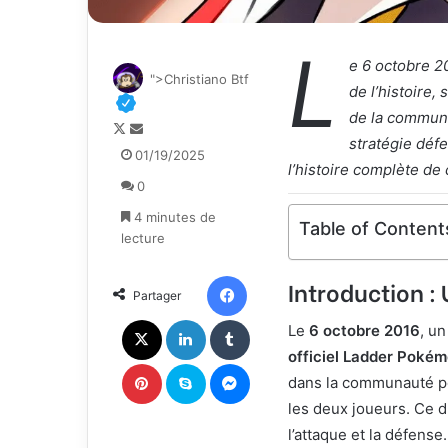
L
e 6 octobre 2
">Christiano Btf
de l’histoire,
de la communa
F
E
stratégie défen
o
n
01/19/2025
l’histoire complète de
l
v
0
l
o
o
y
4 minutes de
Table of Content
w
e
lecture
o
r
n
u
Facebook
Introduction 
Partager
X
n
c
X
Linkedin
Tumblr
Le
6 octobre 2016
, un
o
officiel Ladder Poké
u
Pinterest
Skype
Messenger
r
dans la communauté pou
r
les deux joueurs. Ce d
i
l’attaque et la défens
e