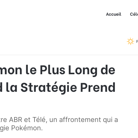
Accueil
Cél
ng de l’Histoire : Quand la Stratégie Prend le Dessus
P
on le Plus Long de
d la Stratégie Prend
re ABR et Télé, un affrontement qui a
tégie Pokémon.