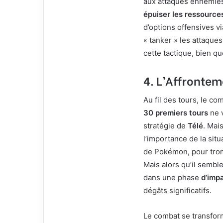
aux attaques ennemies t
épuiser les ressources
d’options offensives v
« tanker » les attaque
cette tactique, bien que
4. L’Affrontem
Au fil des tours, le c
30 premiers tours
ne v
stratégie de
Télé
. Mais
l’importance de la sit
de Pokémon, pour trompe
Mais alors qu’il semble
dans une phase
d’imp
dégâts significatifs.
Le combat se transfor