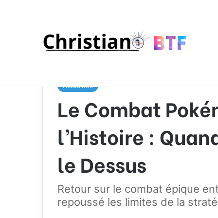
Accueil
/
Actualités
/
Le Combat Pokémon le Plus Lo
Actualités
Le Combat Pokém
l’Histoire : Quan
le Dessus
Retour sur le combat épique ent
repoussé les limites de la stra