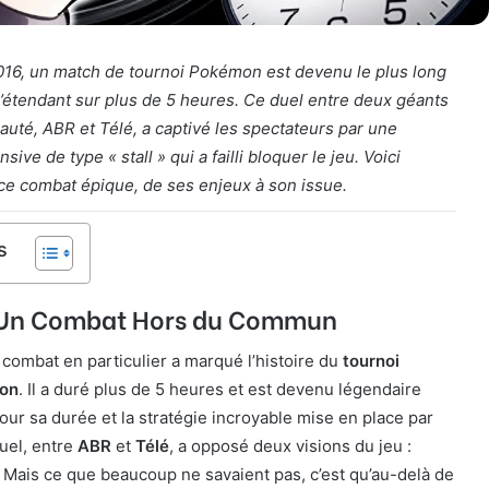
016, un match de tournoi Pokémon est devenu le plus long
 s’étendant sur plus de 5 heures. Ce duel entre deux géants
uté, ABR et Télé, a captivé les spectateurs par une
sive de type « stall » qui a failli bloquer le jeu. Voici
 ce combat épique, de ses enjeux à son issue.
s
: Un Combat Hors du Commun
 combat en particulier a marqué l’histoire du
tournoi
mon
. Il a duré plus de 5 heures et est devenu légendaire
r sa durée et la stratégie incroyable mise en place par
uel, entre
ABR
et
Télé
, a opposé deux visions du jeu :
e. Mais ce que beaucoup ne savaient pas, c’est qu’au-delà de