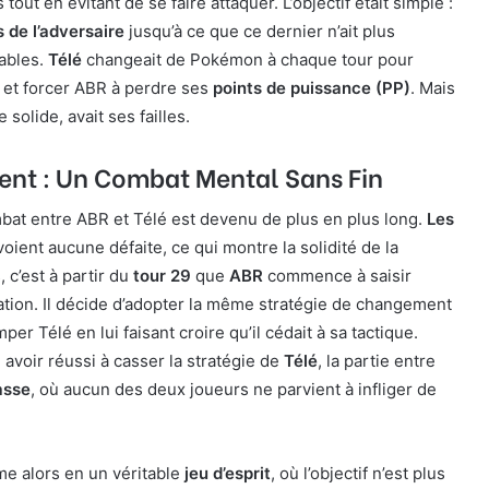
out en évitant de se faire attaquer. L’objectif était simple :
 de l’adversaire
jusqu’à ce que ce dernier n’ait plus
iables.
Télé
changeait de Pokémon à chaque tour pour
s et forcer ABR à perdre ses
points de puissance (PP)
. Mais
 solide, avait ses failles.
ent : Un Combat Mental Sans Fin
ombat entre ABR et Télé est devenu de plus en plus long.
Les
oient aucune défaite, ce qui montre la solidité de la
, c’est à partir du
tour 29
que
ABR
commence à saisir
uation. Il décide d’adopter la même stratégie de changement
r Télé en lui faisant croire qu’il cédait à sa tactique.
 avoir réussi à casser la stratégie de
Télé
, la partie entre
asse
, où aucun des deux joueurs ne parvient à infliger de
me alors en un véritable
jeu d’esprit
, où l’objectif n’est plus