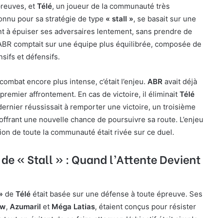
 preuves, et
Télé
, un joueur de la communauté très
connu pour sa stratégie de type
« stall »
, se basait sur une
nt à épuiser ses adversaires lentement, sans prendre de
 ABR comptait sur une équipe plus équilibrée, composée de
sifs et défensifs.
combat encore plus intense, c’était l’enjeu.
ABR
avait déjà
premier affrontement. En cas de victoire, il éliminait
Télé
dernier réussissait à remporter une victoire, un troisième
i offrant une nouvelle chance de poursuivre sa route. L’enjeu
tion de toute la communauté était rivée sur ce duel.
 de « Stall » : Quand l’Attente Devient
»
de
Télé
était basée sur une défense à toute épreuve. Ses
w
,
Azumaril
et
Méga Latias
, étaient conçus pour résister