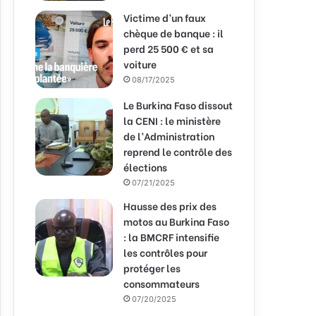
Victime d’un faux
chèque de banque : il
perd 25 500 € et sa
voiture
08/17/2025
Le Burkina Faso dissout
la CENI : le ministère
de l’Administration
reprend le contrôle des
élections
07/21/2025
Hausse des prix des
motos au Burkina Faso
: la BMCRF intensifie
les contrôles pour
protéger les
consommateurs
07/20/2025