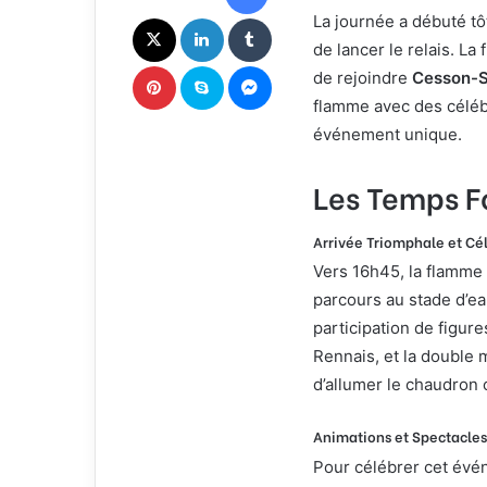
c
X
Linkedin
Tumblr
La journée a débuté tô
o
de lancer le relais. L
u
Pinterest
Skype
Messenger
de rejoindre
Cesson-S
r
flamme avec des célébr
r
i
événement unique.
e
l
Les Temps F
Arrivée Triomphale et Cé
Vers 16h45, la flamme 
parcours au stade d’e
participation de figu
Rennais, et la double
d’allumer le chaudron 
Animations et Spectacles
Pour célébrer cet évén