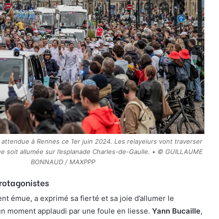
attendue à Rennes ce 1er juin 2024. Les relayeiurs vont traverser
sque soit allumée sur l’esplanade Charles-de-Gaulle. • © GUILLAUME
BONNAUD / MAXPPP
rotagonistes
ent émue, a exprimé sa fierté et sa joie d’allumer le
n moment applaudi par une foule en liesse.
Yann Bucaille
,