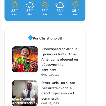
33
35
35
33
35
℃
℃
℃
℃
℃
sam
dim
lun
mar
mer
Par Christiano Btf
IShowSpeed en Afrique
: pourquoi tant d’Afro-
Américains pleurent en
découvrant le
continent
02/03/2026
États-Unis : un pilote
ivre arrêté avant le
décollage de son vol
commercial
08/18/2025