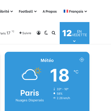
ébrité
Football
A Propos
Français
12
EN
℃
17
Connexion
Switch skin
Rechercher
Suivre
Paris
VEDETTE
Météo
18
℃
Paris
33º - 16º
58%
2.26 km/h
Nuages Dispersés