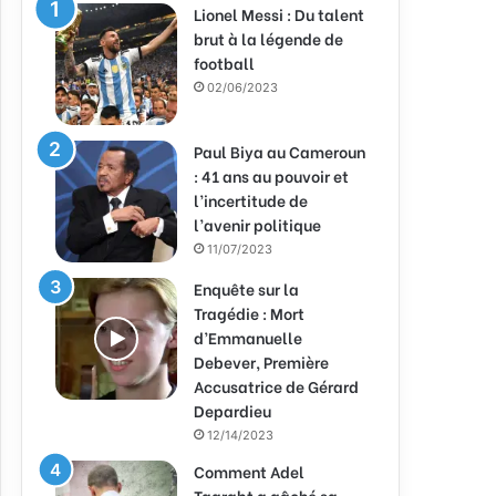
Lionel Messi : Du talent
brut à la légende de
football
02/06/2023
Paul Biya au Cameroun
: 41 ans au pouvoir et
l’incertitude de
l’avenir politique
11/07/2023
Enquête sur la
Tragédie : Mort
d’Emmanuelle
Debever, Première
Accusatrice de Gérard
Depardieu
12/14/2023
Comment Adel
Taarabt a gâché sa