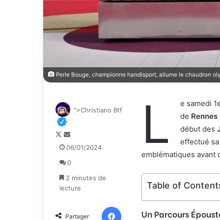
Perle Bouge, championne handisport, allume le chaudron oly
L
e samedi 1e
">Christiano Btf
de
Rennes
début des
F
E
effectué sa
o
n
06/01/2024
emblématiques avant d
l
v
0
l
o
o
y
2 minutes de
Table of Content
w
e
lecture
o
r
n
u
Facebook
Un Parcours Épousto
Partager
X
n