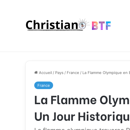
Accueil
/
Pays
/
France
/
La Flamme Olympique en B
France
La Flamme Olymp
Un Jour Historiq