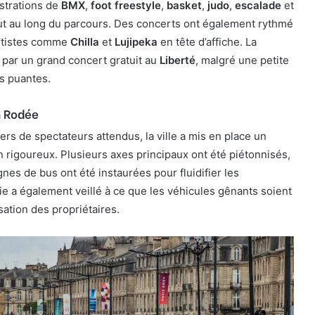
strations de
BMX
,
foot freestyle
,
basket
,
judo
,
escalade
et
out au long du parcours. Des concerts ont également rythmé
artistes comme
Chilla
et
Lujipeka
en tête d’affiche. La
 par un grand concert gratuit au
Liberté
, malgré une petite
s puantes.
n Rodée
liers de spectateurs attendus, la ville a mis en place un
on rigoureux. Plusieurs axes principaux ont été piétonnisés,
gnes de bus ont été instaurées pour fluidifier les
e a également veillé à ce que les véhicules gênants soient
sation des propriétaires.