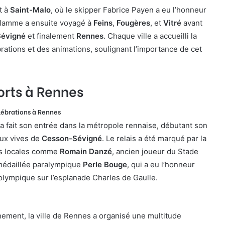
t à
Saint-Malo
, où le skipper Fabrice Payen a eu l’honneur
a flamme a ensuite voyagé à
Feins
,
Fougères
, et
Vitré
avant
évigné
et finalement
Rennes
. Chaque ville a accueilli la
ations et des animations, soulignant l’importance de cet
orts à Rennes
lébrations à Rennes
a fait son entrée dans la métropole rennaise, débutant son
aux vives de
Cesson-Sévigné
. Le relais a été marqué par la
res locales comme
Romain Danzé
, ancien joueur du Stade
 médaillée paralympique
Perle Bouge
, qui a eu l’honneur
olympique sur l’esplanade Charles de Gaulle.
ement, la ville de Rennes a organisé une multitude