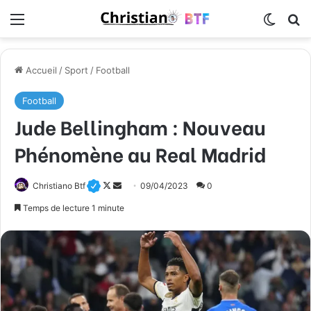
Menu
Switch
R
Accueil
/
Sport
/
Football
Football
Jude Bellingham : Nouveau
Phénomène au Real Madrid
Christiano Btf
F
E
09/04/2023
0
o
n
Temps de lecture 1 minute
l
v
l
o
o
y
w
e
o
r
n
u