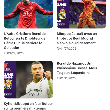
a
d
r
e
s
s
L’Autre Cristiano Ronaldo :
Mbappé éblouit avec un
e
Retour sur le Dribbleur de
triplé : Le Real Madrid
E
Génie Oublié derrière le
s’envole au classement !
m
Goleador
a
01/27/2025
03/22/2025
i
l
Ronaldo Nazário : Un
Phénomène Blessé, Mais
Toujours Légendaire
01/11/2025
Kylian Mbappé en feu : Retour
sur la première mi-temps