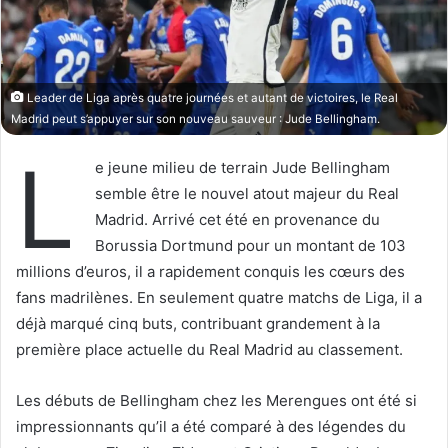
X
n
c
o
u
Leader de Liga après quatre journées et autant de victoires, le Real
r
Madrid peut s’appuyer sur son nouveau sauveur : Jude Bellingham.
r
L
i
e jeune milieu de terrain Jude Bellingham
e
semble être le nouvel atout majeur du Real
l
Madrid. Arrivé cet été en provenance du
Borussia Dortmund pour un montant de 103
millions d’euros, il a rapidement conquis les cœurs des
fans madrilènes. En seulement quatre matchs de Liga, il a
déjà marqué cinq buts, contribuant grandement à la
première place actuelle du Real Madrid au classement.
Les débuts de Bellingham chez les Merengues ont été si
impressionnants qu’il a été comparé à des légendes du