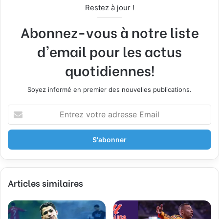
Restez à jour !
Abonnez-vous à notre liste
d'email pour les actus
quotidiennes!
Soyez informé en premier des nouvelles publications.
E
n
t
r
e
z
v
Articles similaires
o
t
r
e