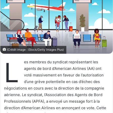
w
e
o
r
n
u
X
n
c
o
u
r
(Crédit image : iStock/Getty Images Plus)
r
L
i
es membres du syndicat représentant les
e
agents de bord d’American Airlines (AA) ont
l
voté massivement en faveur de l’autorisation
d’une grève potentielle en cas d’échec des
négociations en cours avec la direction de la compagnie
aérienne. Le syndicat, l’Association des Agents de Bord
Professionnels (APFA), a envoyé un message fort à la
direction d’American Airlines en annonçant ce vote. Cette