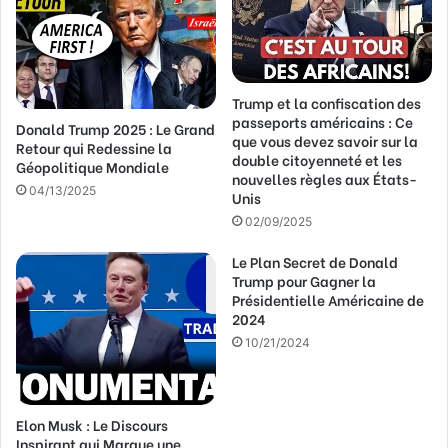
a
d
r
e
s
Trump et la confiscation des
s
passeports américains : Ce
Donald Trump 2025 : Le Grand
e
que vous devez savoir sur la
Retour qui Redessine la
E
double citoyenneté et les
Géopolitique Mondiale
m
nouvelles règles aux États-
a
04/13/2025
Unis
i
02/09/2025
l
Le Plan Secret de Donald
Trump pour Gagner la
Présidentielle Américaine de
2024
10/21/2024
Elon Musk : Le Discours
Inspirant qui Marque une