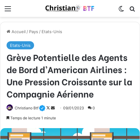
Menu
Switch
R
Accueil
/
Pays
/
Etats-Unis
Etats-Unis
Grève Potentielle des Agents
de Bord d’American Airlines :
Une Pression Croissante sur la
Compagnie Aérienne
Christiano Btf
F
E
09/01/2023
0
o
n
Temps de lecture 1 minute
l
v
l
o
o
y