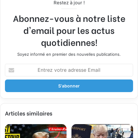
Restez à jour !
Abonnez-vous à notre liste
d'email pour les actus
quotidiennes!
Soyez informé en premier des nouvelles publications.
E
n
t
r
e
z
v
Articles similaires
o
t
r
e