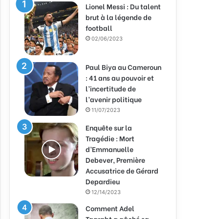
Lionel Messi : Du talent
brut à la légende de
football
02/06/2023
Paul Biya au Cameroun
: 41 ans au pouvoir et
l’incertitude de
l’avenir politique
11/07/2023
Enquête sur la
Tragédie : Mort
d’Emmanuelle
Debever, Première
Accusatrice de Gérard
Depardieu
12/14/2023
Comment Adel
Taarabt a gâché sa