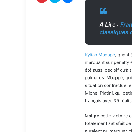
r
i
e
l
A Lire :
Fran
classiques 
Kylian Mbappé
, quant 
marquant sur penalty e
été aussi décisif qu’à 
palmarès. Mbappé, qui 
situation contractuell
Michel Platini, qui dét
français avec 39 réali
Malgré cette victoire 
totalement satisfait de
auraient pu marquer plu