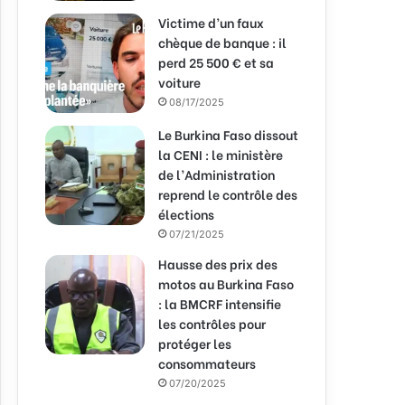
Victime d’un faux
chèque de banque : il
perd 25 500 € et sa
voiture
08/17/2025
Le Burkina Faso dissout
la CENI : le ministère
de l’Administration
reprend le contrôle des
élections
07/21/2025
Hausse des prix des
motos au Burkina Faso
: la BMCRF intensifie
les contrôles pour
protéger les
consommateurs
07/20/2025