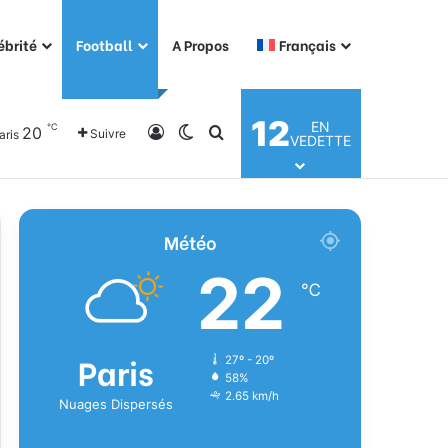
ébrité
Football
A Propos
Français
12
EN
℃
20
Connexion
Switch skin
Rechercher
Suivre
aris
VEDETTE
Météo
22
℃
Paris
27º - 20º
58%
2.65 km/h
Nuages Dispersés