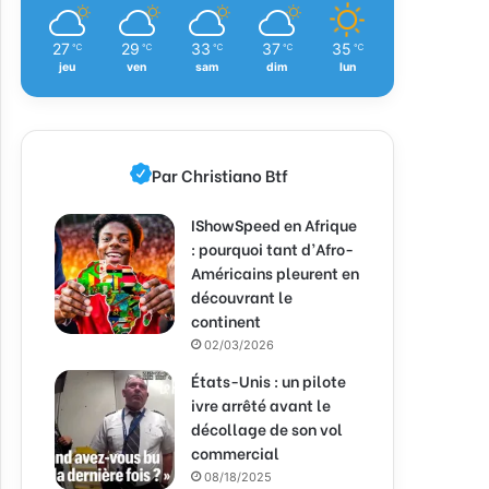
27
29
33
37
35
℃
℃
℃
℃
℃
jeu
ven
sam
dim
lun
Par Christiano Btf
IShowSpeed en Afrique
: pourquoi tant d’Afro-
Américains pleurent en
découvrant le
continent
02/03/2026
États-Unis : un pilote
ivre arrêté avant le
décollage de son vol
commercial
08/18/2025