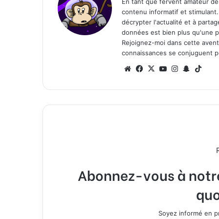
En tant que fervent amateur de
contenu informatif et stimulant
décrypter l'actualité et à part
données est bien plus qu'une p
Rejoignez-moi dans cette aventure
connaissances se conjuguent po
We
Fa
X
Yo
Ins
Sn
Tik
bsi
ce
uT
tag
ap
To
te
bo
ub
ra
ch
k
ok
e
m
at
Abonnez-vous à notre 
quo
Soyez informé en pr