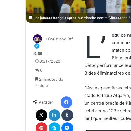
Les joueurs français après leur victoire contre Gibraltar en é
L’
équipe na
">Christiano Btf
continue 
match con
F
E
Bleus ont
o
n
06/17/2023
Cette performance leu
l
v
0
l
o
B des éliminatoires de
o
y
2 minutes de
w
e
lecture
Dès les premières minu
o
r
stade Estadio Algarve, 
n
u
Facebook
Partager
un centre précis de Ki
X
n
c
X
Linkedin
Tumblr
célébrer sa 123e sélec
o
tant que meilleur buteu
u
Pinterest
Skype
Messenger
r