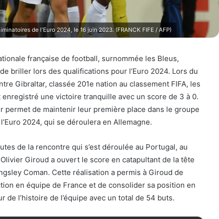
liminatoires de l'Euro 2024, le 16 juin 2023. (FRANCK FIFE / AFP)
tionale française de football, surnommée les Bleus,
de briller lors des qualifications pour l’Euro 2024. Lors du
tre Gibraltar, classée 201e nation au classement FIFA, les
 enregistré une victoire tranquille avec un score de 3 à 0.
r permet de maintenir leur première place dans le groupe
 l’Euro 2024, qui se déroulera en Allemagne.
tes de la rencontre qui s’est déroulée au Portugal, au
Olivier Giroud a ouvert le score en catapultant de la tête
ngsley Coman. Cette réalisation a permis à Giroud de
tion en équipe de France et de consolider sa position en
r de l’histoire de l’équipe avec un total de 54 buts.