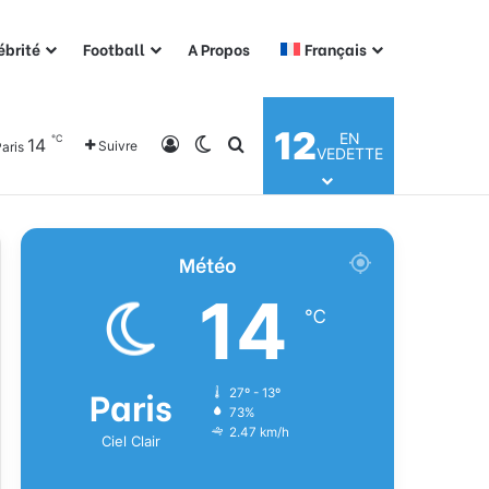
ébrité
Football
A Propos
Français
12
EN
℃
14
Connexion
Switch skin
Rechercher
Suivre
aris
VEDETTE
Météo
14
℃
Paris
27º - 13º
73%
2.47 km/h
Ciel Clair