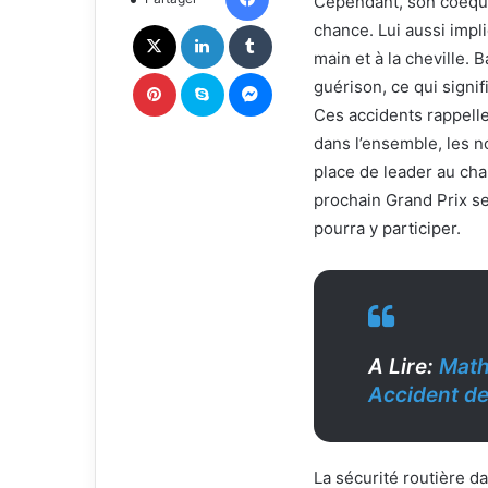
Cependant, son coéquip
X
n
c
X
Linkedin
Tumblr
chance. Lui aussi impli
o
main et à la cheville. 
u
Pinterest
Skype
Messenger
guérison, ce qui signi
r
Ces accidents rappelle
r
i
dans l’ensemble, les n
e
place de leader au ch
l
prochain Grand Prix se 
pourra y participer.
A Lire:
Math
Accident de
La sécurité routière d