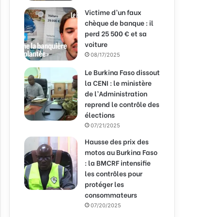
Victime d’un faux
chèque de banque : il
perd 25 500 € et sa
voiture
08/17/2025
Le Burkina Faso dissout
la CENI : le ministère
de l’Administration
reprend le contrôle des
élections
07/21/2025
Hausse des prix des
motos au Burkina Faso
: la BMCRF intensifie
les contrôles pour
protéger les
consommateurs
07/20/2025