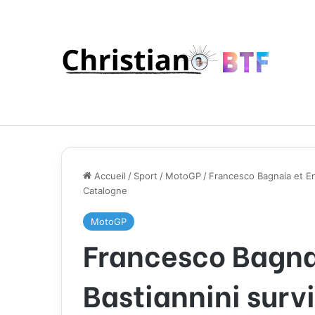
Accueil
/
Sport
/
MotoGP
/
Francesco Bagnaia et En
Catalogne
MotoGP
Francesco Bagna
Bastiannini surv