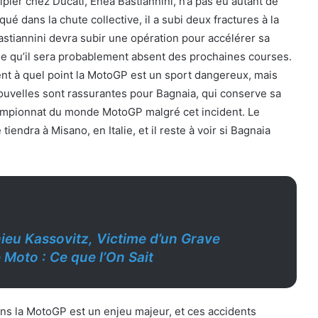
ier chez Ducati, Enea Bastiannini, n’a pas eu autant de
qué dans la chute collective, il a subi deux fractures à la
Bastiannini devra subir une opération pour accélérer sa
fie qu’il sera probablement absent des prochaines courses.
nt à quel point la MotoGP est un sport dangereux, mais
ouvelles sont rassurantes pour Bagnaia, qui conserve sa
ampionnat du monde MotoGP malgré cet incident. Le
tiendra à Misano, en Italie, et il reste à voir si Bagnaia
ieu Kassovitz, Victime d’un Grave
 Moto : Ce que l’On Sait
ans la MotoGP est un enjeu majeur, et ces accidents