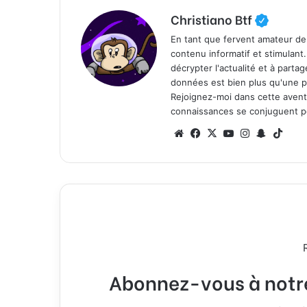
Christiano Btf
En tant que fervent amateur de
contenu informatif et stimulant
décrypter l'actualité et à part
données est bien plus qu'une p
Rejoignez-moi dans cette aventure
connaissances se conjuguent po
We
Fa
X
Yo
Ins
Sn
Tik
bsi
ce
uT
tag
ap
To
te
bo
ub
ra
ch
k
ok
e
m
at
Abonnez-vous à notre 