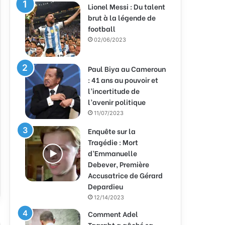
Lionel Messi : Du talent
brut à la légende de
football
02/06/2023
Paul Biya au Cameroun
: 41 ans au pouvoir et
l’incertitude de
l’avenir politique
11/07/2023
Enquête sur la
Tragédie : Mort
d’Emmanuelle
Debever, Première
Accusatrice de Gérard
Depardieu
12/14/2023
Comment Adel
Taarabt a gâché sa