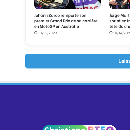
E
m
Johann Zarco remporte son
Jorge Mart
a
premier Grand Prix de sa carrière
sprint en 
i
en MotoGP en Australie
tête du c
l
10/22/2023
10/14/20
Lais