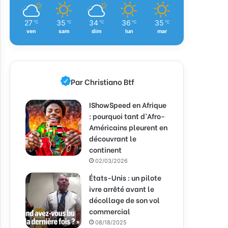
27
35
34
36
35
℃
℃
℃
℃
℃
ven
sam
dim
lun
mar
Par Christiano Btf
IShowSpeed en Afrique
: pourquoi tant d’Afro-
Américains pleurent en
découvrant le
continent
02/03/2026
États-Unis : un pilote
ivre arrêté avant le
décollage de son vol
commercial
08/18/2025