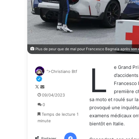
Plus de peur que de mal pour Francesco Bagnaia après son 
L
e Grand Pr
">Christiano Btf
d’accidents
Francesco B
F
E
première ch
o
n
09/04/2023
sa moto et roulé sur la
l
v
0
l
o
provoqué une inquiétu
o
y
Temps de lecture 1
examens médicaux ont r
w
e
minute
bientôt en Italie.
o
r
n
u
Facebook
Partager