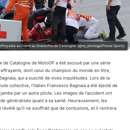
effroyable accident au Grand Prix de Catalogne. (@mj_photogp/Presse Sports)
ix de Catalogne de MotoGP a été secoué par une série
 effrayants, dont celui du champion du monde en titre,
agnaia, qui a suscité de vives inquiétudes. Lors de la
ute collective, l’italien Francesco Bagnaia a été éjecté de
 jambe par un autre pilote. Les images de l’accident ont
de généralisée quant à sa santé. Heureusement, les
évélé qu’il ne souffrait que de contusions, et il rentrera