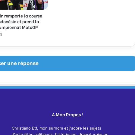
in remporte la course
Indonésie et prend la
hampionnat MotoGP
23
ser une réponse
A Mon Propos !
Christiano Btf, mon surnom et j'adore les sujets
d'actualités politiques, historiques, dramaturgiques,