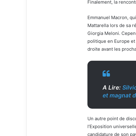
Finalement, la rencontr
Emmanuel Macron, qui e
Mattarella lors de sa 
Giorgia Meloni. Cepend
politique en Europe e
droite avant les proch
A Lire:
Silv
et magnat d
Un autre point de disc
l’Exposition universel
candidature de son pay