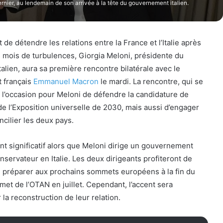
ier, au lendemain de son arrivée à la tête du gouvernement italien.
t de détendre les relations entre la France et l’Italie après
s mois de turbulences, Giorgia Meloni, présidente du
talien, aura sa première rencontre bilatérale avec le
t français
Emmanuel Macron
le mardi. La rencontre, qui se
a l’occasion pour Meloni de défendre la candidature de
de l’Exposition universelle de 2030, mais aussi d’engager
ncilier les deux pays.
 significatif alors que Meloni dirige un gouvernement
onservateur en Italie. Les deux dirigeants profiteront de
e préparer aux prochains sommets européens à la fin du
met de l’OTAN en juillet. Cependant, l’accent sera
la reconstruction de leur relation.