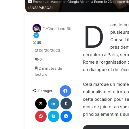
Emmanuel Macron et Giorgia Meloni à Rome le 23 octobre dern
(ANSA/ABACA)
D
ans le bu
">Christiano Btf
plusieur
Conseil i
F
E
présiden
o
n
06/20/2023
déroulera à Paris, ser
l
v
0
l
o
Rome à l’organisation 
o
y
2 minutes de
un dialogue et de réco
w
e
lecture
o
r
Cela marque un moment
n
u
Facebook
Partager
nationaliste et ultra-c
X
n
c
X
Linkedin
Tumblr
cette occasion pour s
o
mois de juin et au som
u
Pinterest
Skype
Messenger
principalement mis sur 
r
r
i