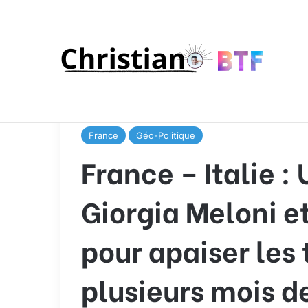
Accueil
/
Géo-Politique
/
France – Italie : Une ren
tensions après plusieurs mois de conflits
France
Géo-Politique
France – Italie :
Giorgia Meloni 
pour apaiser les
plusieurs mois de