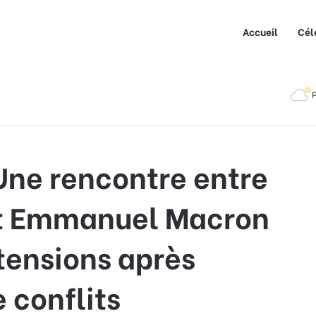
Accueil
Cél
contre entre Giorgia Meloni et Emmanuel Macron pour apaiser les
P
 Une rencontre entre
et Emmanuel Macron
 tensions après
 conflits