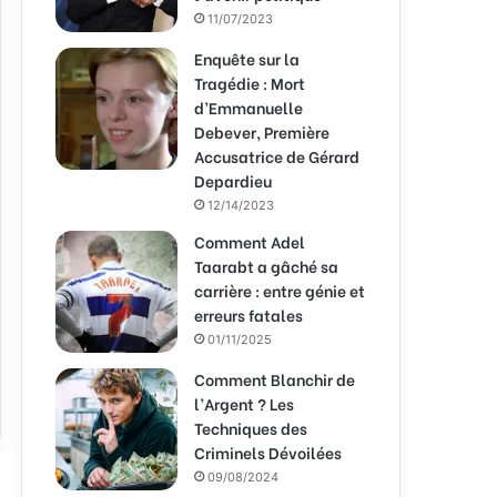
11/07/2023
Enquête sur la
Tragédie : Mort
d’Emmanuelle
Debever, Première
Accusatrice de Gérard
Depardieu
12/14/2023
Comment Adel
Taarabt a gâché sa
carrière : entre génie et
erreurs fatales
01/11/2025
Comment Blanchir de
l’Argent ? Les
Techniques des
Criminels Dévoilées
09/08/2024