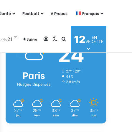
ébrité
Football
A Propos
Français
Météo
12
EN
℃
21
Connexion
Switch skin
Rechercher
Suivre
aris
VEDETTE
24
℃
Paris
27º - 20º
48%
2.8 km/h
Nuages Dispersés
27
29
33
37
35
℃
℃
℃
℃
℃
jeu
ven
sam
dim
lun