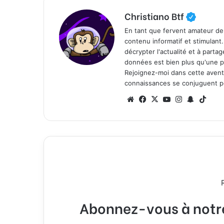
Christiano Btf
En tant que fervent amateur de
contenu informatif et stimulant
décrypter l'actualité et à part
données est bien plus qu'une p
Rejoignez-moi dans cette aventure
connaissances se conjuguent po
We
Fa
X
Yo
Ins
Sn
Tik
bsi
ce
uT
tag
ap
To
te
bo
ub
ra
ch
k
ok
e
m
at
Abonnez-vous à notre 