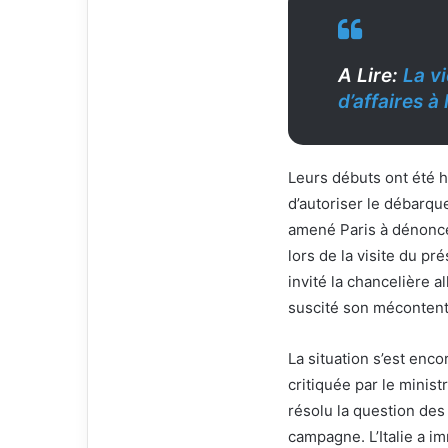
e
l
A Lire:
La v
d’affaires à
Leurs débuts ont été h
d’autoriser le débarqu
amené Paris à dénoncer
lors de la visite du p
invité la chancelière 
suscité son méconten
La situation s’est enc
critiquée par le minist
résolu la question des
campagne. L’Italie a 