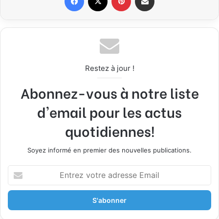
Restez à jour !
Abonnez-vous à notre liste
d'email pour les actus
quotidiennes!
Soyez informé en premier des nouvelles publications.
E
n
t
r
e