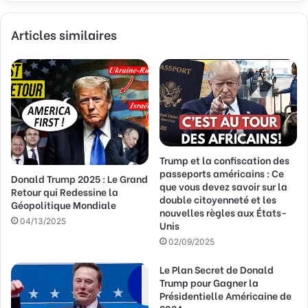
z
v
Articles similaires
o
t
r
e
a
d
r
e
s
Trump et la confiscation des
s
passeports américains : Ce
Donald Trump 2025 : Le Grand
e
que vous devez savoir sur la
Retour qui Redessine la
E
double citoyenneté et les
Géopolitique Mondiale
m
nouvelles règles aux États-
a
04/13/2025
Unis
i
02/09/2025
l
Le Plan Secret de Donald
Trump pour Gagner la
Présidentielle Américaine de