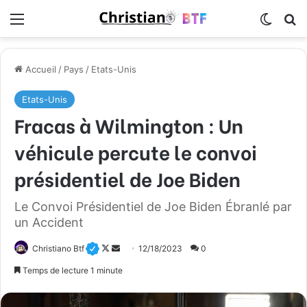
Menu
Switch
R
Accueil
/
Pays
/
Etats-Unis
Etats-Unis
Fracas à Wilmington : Un
véhicule percute le convoi
présidentiel de Joe Biden
Le Convoi Présidentiel de Joe Biden Ébranlé par
un Accident
Christiano Btf
F
E
12/18/2023
0
o
n
Temps de lecture 1 minute
l
v
l
o