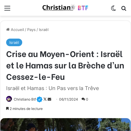
Menu
Switch
R
Accueil
/
Pays
/
Israël
Israël
Crise au Moyen-Orient : Israël
et le Hamas sur la Brèche d’un
Cessez-le-Feu
Israël et Hamas : Un Pas vers la Trêve
Christiano Btf
F
E
06/11/2024
0
o
n
2 minutes de lecture
l
v
l
o
o
y