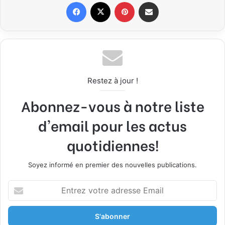
Facebook
X
Pinterest
Partager par email
Restez à jour !
Abonnez-vous à notre liste
d'email pour les actus
quotidiennes!
Soyez informé en premier des nouvelles publications.
E
n
t
r