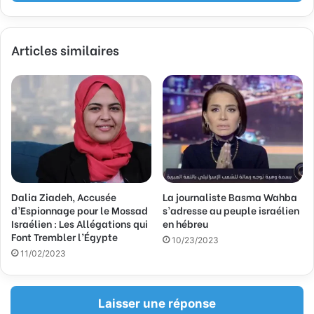
e
z
v
Articles similaires
o
t
r
e
a
d
r
e
s
s
Dalia Ziadeh, Accusée
La journaliste Basma Wahba
e
d’Espionnage pour le Mossad
s’adresse au peuple israélien
E
Israélien : Les Allégations qui
en hébreu
m
Font Trembler l’Égypte
a
10/23/2023
11/02/2023
i
l
Laisser une réponse