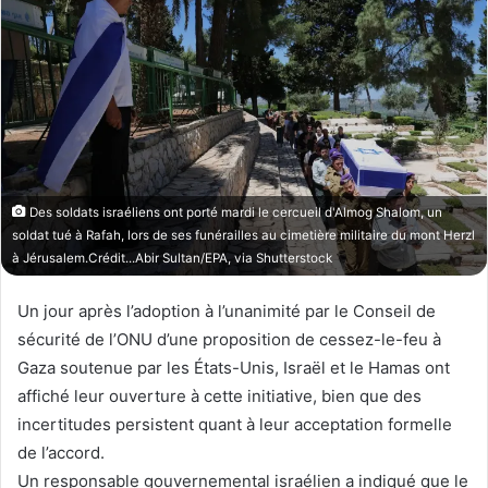
w
e
o
r
n
u
X
n
c
o
u
r
Des soldats israéliens ont porté mardi le cercueil d'Almog Shalom, un
r
soldat tué à Rafah, lors de ses funérailles au cimetière militaire du mont Herzl
i
à Jérusalem.Crédit...Abir Sultan/EPA, via Shutterstock
e
l
Un jour après l’adoption à l’unanimité par le Conseil de
sécurité de l’ONU d’une proposition de cessez-le-feu à
Gaza soutenue par les États-Unis, Israël et le Hamas ont
affiché leur ouverture à cette initiative, bien que des
incertitudes persistent quant à leur acceptation formelle
de l’accord.
Un responsable gouvernemental israélien a indiqué que le