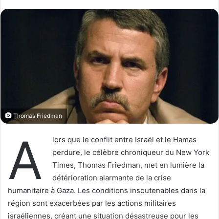
l
v
l
o
o
y
w
e
o
r
n
u
X
n
c
o
u
Thomas Friedman
r
r
A
lors que le conflit entre Israël et le Hamas
i
perdure, le célèbre chroniqueur du New York
e
Times, Thomas Friedman, met en lumière la
l
détérioration alarmante de la crise
humanitaire à Gaza. Les conditions insoutenables dans la
région sont exacerbées par les actions militaires
israéliennes, créant une situation désastreuse pour les