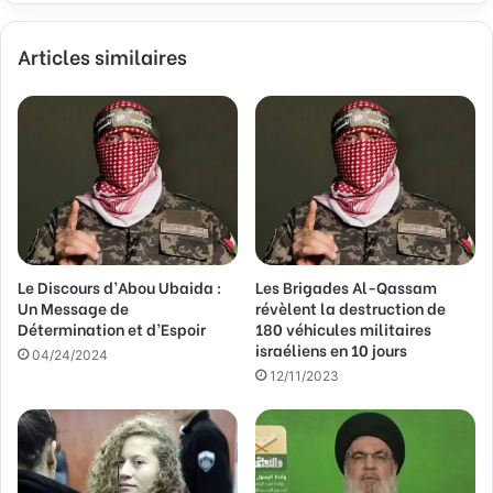
z
v
Articles similaires
o
t
r
e
a
d
r
e
s
s
Le Discours d’Abou Ubaida :
Les Brigades Al-Qassam
e
Un Message de
révèlent la destruction de
E
Détermination et d’Espoir
180 véhicules militaires
m
israéliens en 10 jours
a
04/24/2024
12/11/2023
i
l