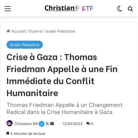
Menu
Switch
R
Accueil
/
Guerre
/
Israël-Palestine
Israël-Palestine
Crise à Gaza : Thomas
Friedman Appelle à une Fin
Immédiate du Conflit
Humanitaire
Thomas Friedman Appelle à un Changement
Radical dans la Crise Humanitaire à Gaza
Christiano Btf
F
E
12/24/2023
0
o
n
3 minutes de lecture