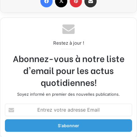
Restez à jour !
Abonnez-vous à notre liste
d'email pour les actus
quotidiennes!
Soyez informé en premier des nouvelles publications.
E
n
t
r
e