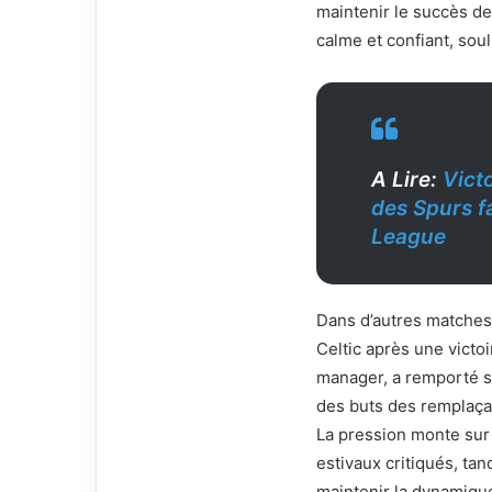
i
maintenir le succès d
e
calme et confiant, soul
l
A Lire:
Vict
des Spurs f
League
Dans d’autres matches 
Celtic après une victoi
manager, a remporté s
des buts des remplaça
La pression monte sur
estivaux critiqués, ta
maintenir la dynamique