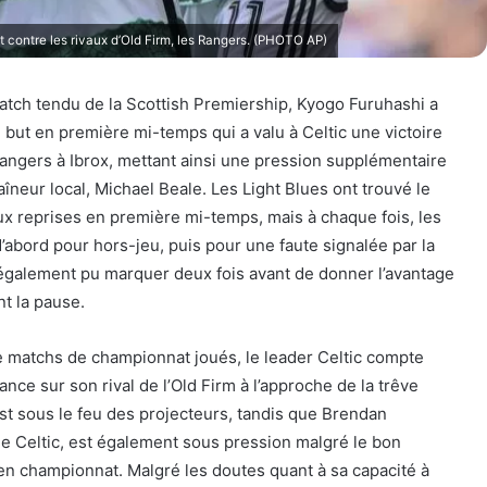
 contre les rivaux d’Old Firm, les Rangers. (PHOTO AP)
atch tendu de la Scottish Premiership, Kyogo Furuhashi a
n but en première mi-temps qui a valu à Celtic une victoire
angers à Ibrox, mettant ainsi une pression supplémentaire
raîneur local, Michael Beale. Les Light Blues ont trouvé le
ux reprises en première mi-temps, mais à chaque fois, les
d’abord pour hors-jeu, puis pour une faute signalée par la
 également pu marquer deux fois avant de donner l’avantage
nt la pause.
 matchs de championnat joués, le leader Celtic compte
ance sur son rival de l’Old Firm à l’approche de la trêve
est sous le feu des projecteurs, tandis que Brendan
de Celtic, est également sous pression malgré le bon
en championnat. Malgré les doutes quant à sa capacité à