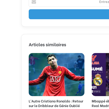
n
t
r
e
z
v
o
t
Articles similaires
r
e
a
d
r
e
s
s
e
E
m
L’Autre Cristiano Ronaldo : Retour
Mbappé ébl
a
sur le Dribbleur de Génie Oublié
Real Madri
i