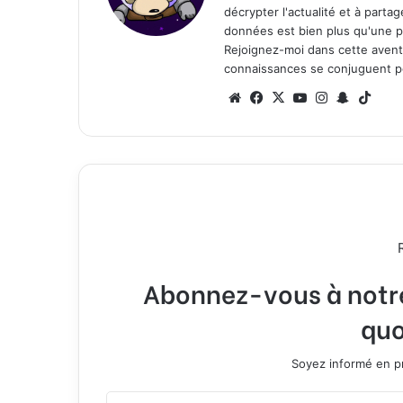
décrypter l'actualité et à part
données est bien plus qu'une p
Rejoignez-moi dans cette aventure
connaissances se conjuguent po
We
Fa
X
Yo
Ins
Sn
Tik
bsi
ce
uT
tag
ap
To
te
bo
ub
ra
ch
k
ok
e
m
at
Abonnez-vous à notre 
quo
Soyez informé en pr
E