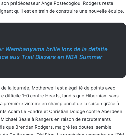
e son prédécesseur Ange Postecoglou, Rodgers reste
ignant qu’il est en train de construire une nouvelle équipe.
or Wembanyama brille lors de la défaite
ace aux Trail Blazers en NBA Summer
de la journée, Motherwell est à égalité de points avec
re difficile 1-0 contre Hearts, tandis que Hibernian, sans
a première victoire en championnat de la saison grâce à
nts Adam Le Fondre et Christian Doidge contre Aberdeen.
 Michael Beale à Rangers en raison de recrutements
ndis que Brendan Rodgers, malgré les doutes, semble
 de Celtic dans l’Old Firm. La prochaine rencontre de l’Old