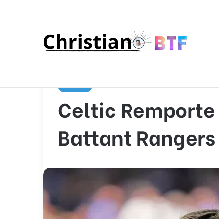
Accueil
/
Sport
/
Football
/
Celtic Remporte le Derb
Football
Celtic Remporte 
Battant Rangers