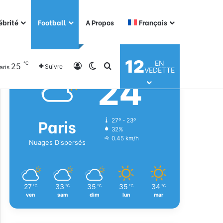
ébrité
Football
A Propos
Français
Météo
12
EN
℃
25
Connexion
Switch skin
Rechercher
Suivre
aris
VEDETTE
24
℃
Paris
27º - 23º
32%
0.45 km/h
Nuages Dispersés
27
33
35
35
34
℃
℃
℃
℃
℃
ven
sam
dim
lun
mar