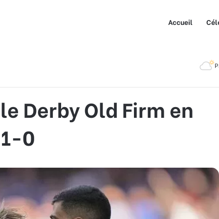
Accueil
Cél
y Old Firm en Battant Rangers 1-0
P
le Derby Old Firm en
 1-0