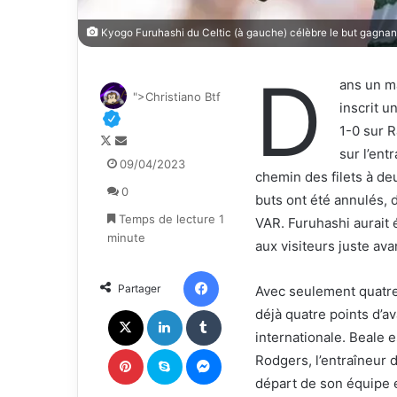
Kyogo Furuhashi du Celtic (à gauche) célèbre le but gagnant
D
ans un m
">Christiano Btf
inscrit u
1-0 sur R
F
E
sur l’ent
o
n
09/04/2023
chemin des filets à de
l
v
0
l
o
buts ont été annulés, 
o
y
Temps de lecture 1
VAR. Furuhashi aurait
w
e
minute
aux visiteurs juste ava
o
r
n
u
Facebook
Partager
Avec seulement quatre
X
n
c
X
Linkedin
Tumblr
déjà quatre points d’av
o
internationale. Beale 
u
Pinterest
Skype
Messenger
Rodgers, l’entraîneur 
r
départ de son équipe 
r