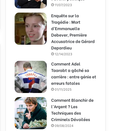
11/07/2023
Enquête sur la
Tragédie : Mort
d’Emmanuelle
Debever, Première
Accusatrice de Gérard
Depardieu
12/14/2023
Comment Adel
Taarabt a gâché sa
carrière : entre génie et
erreurs fatales
01/11/2025
Comment Blanchir de
l’Argent ? Les
Techniques des
Criminels Dévoilées
09/08/2024