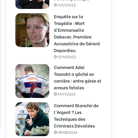
11/07/2023
Enquête sur la
Tragédie : Mort
d’Emmanuelle
Debever, Première
Accusatrice de Gérard
Depardieu
12/14/2023
Comment Adel
Taarabt a gâché sa
carrière : entre génie et
erreurs fatales
01/11/2025
Comment Blanchir de
l’Argent ? Les
Techniques des
Criminels Dévoilées
09/08/2024