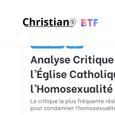
Accueil
/
Religion
/
Analyse Critique de la Position 
Amour et Relation
Religion
Analyse Critique 
l’Église Catholiq
l’Homosexualité
La critique la plus fréquente rés
pour condamner l'homosexualit