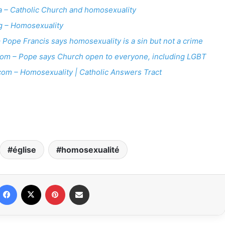
a – Catholic Church and homosexuality
g – Homosexuality
 Pope Francis says homosexuality is a sin but not a crime
com – Pope says Church open to everyone, including LGBT
.com – Homosexuality | Catholic Answers Tract
église
homosexualité
Facebook
X
Pinterest
Partager par email