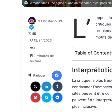
Se marier dans une église quand on est homo, c'est possible
L’
oppositio
">Christiano Btf
critique
problémat
F
E
motifs de
o
n
12/24/2023
l
v
0
l
o
Table of Content
o
y
2 minutes de
w
e
lecture
o
r
Interprétati
n
u
Facebook
Partager
X
n
La critique la plus fré
c
X
Linkedin
Tumblr
o
condamner l’homosexua
u
Pinterest
Skype
Messenger
cités peuvent être com
r
peuvent être interprét
r
plus inclusive.
i