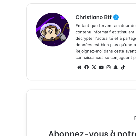
Christiano Btf
En tant que fervent amateur de
contenu informatif et stimulant
décrypter l'actualité et à part
données est bien plus qu'une p
Rejoignez-moi dans cette aventure
connaissances se conjuguent po
We
Fa
X
Yo
Ins
Sn
Tik
bsi
ce
uT
tag
ap
To
te
bo
ub
ra
ch
k
ok
e
m
at
Abonnez-vous à notre 