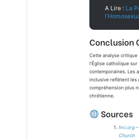
A Lire :
La P
l’Homosexua
Conclusion C
Cette analyse critique 
l’Église catholique sur
contemporaines. Les a
inclusive reflètent le
compréhension plus nua
chrétienne.
Sources
hrc.org 
Church