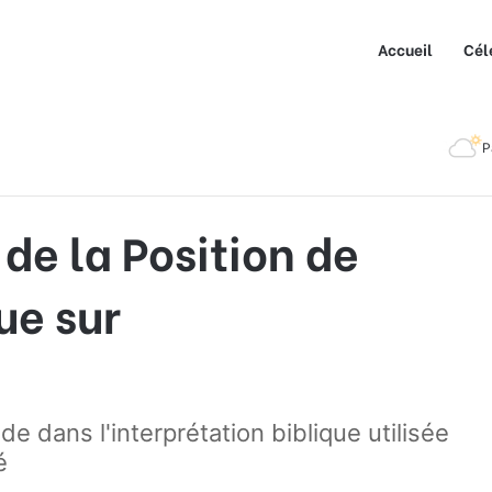
Accueil
Cél
de l’Église Catholique sur l’Homosexualité
P
de la Position de
ue sur
ide dans l'interprétation biblique utilisée
é