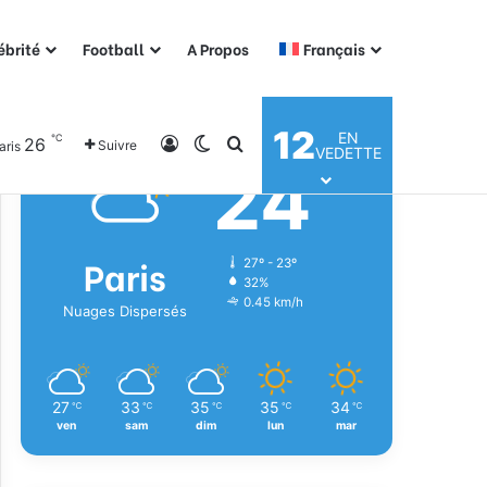
ébrité
Football
A Propos
Français
Météo
12
EN
℃
26
Connexion
Switch skin
Rechercher
Suivre
aris
VEDETTE
24
℃
Paris
27º - 23º
32%
0.45 km/h
Nuages Dispersés
27
33
35
35
34
℃
℃
℃
℃
℃
ven
sam
dim
lun
mar