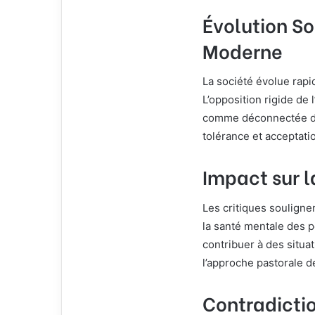
e
l
Évolution So
Moderne
La société évolue rapi
L’opposition rigide de 
comme déconnectée des
tolérance et acceptati
Impact sur 
Les critiques soulignen
la santé mentale des 
contribuer à des situa
l’approche pastorale de
Contradictio