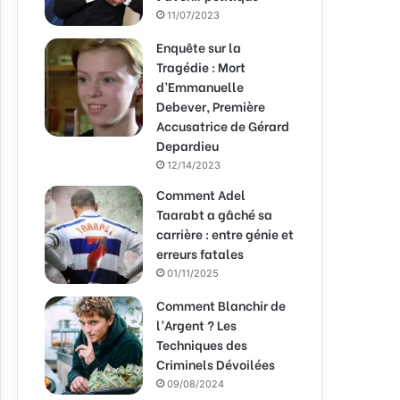
11/07/2023
Enquête sur la
Tragédie : Mort
d’Emmanuelle
Debever, Première
Accusatrice de Gérard
Depardieu
12/14/2023
Comment Adel
Taarabt a gâché sa
carrière : entre génie et
erreurs fatales
01/11/2025
Comment Blanchir de
l’Argent ? Les
Techniques des
Criminels Dévoilées
09/08/2024