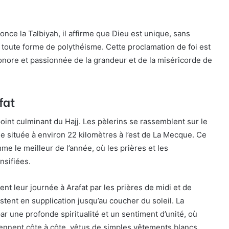
once la Talbiyah, il affirme que Dieu est unique, sans
te toute forme de polythéisme. Cette proclamation de foi est
nore et passionnée de la grandeur et de la miséricorde de
fat
 point culminant du Hajj. Les pèlerins se rassemblent sur le
ne située à environ 22 kilomètres à l’est de La Mecque. Ce
me le meilleur de l’année, où les prières et les
nsifiées.
t leur journée à Arafat par les prières de midi et de
restent en supplication jusqu’au coucher du soleil. La
r une profonde spiritualité et un sentiment d’unité, où
iennent côte à côte, vêtus de simples vêtements blancs.