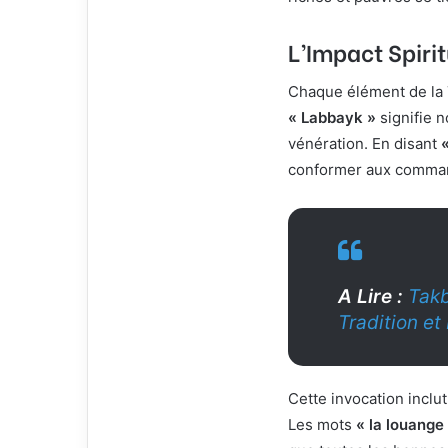
L’Impact Spirit
Chaque élément de la 
« Labbayk »
signifie n
vénération. En disant
conformer aux command
A Lire :
Takb
Tradition et
Cette invocation inclu
Les mots
« la louange 