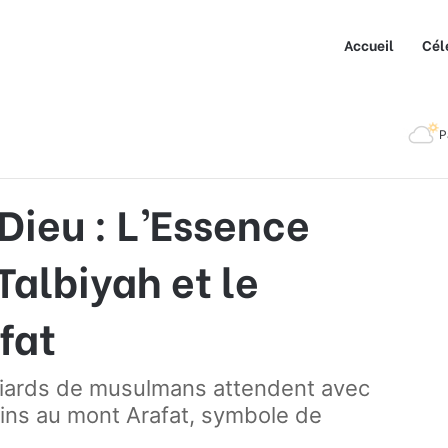
Accueil
Cél
 Spirituelle de la Talbiyah et le Pèlerinage d’Arafat
P
Dieu : L’Essence
 Talbiyah et le
fat
illiards de musulmans attendent avec
rins au mont Arafat, symbole de