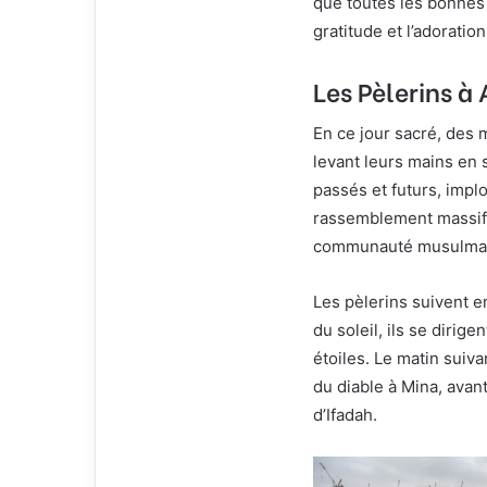
que toutes les bonnes 
gratitude et l’adoration
Les Pèlerins à 
En ce jour sacré, des 
levant leurs mains en 
passés et futurs, implo
rassemblement massif e
communauté musulman
Les pèlerins suivent e
du soleil, ils se dirig
étoiles. Le matin suivan
du diable à Mina, avan
d’Ifadah.