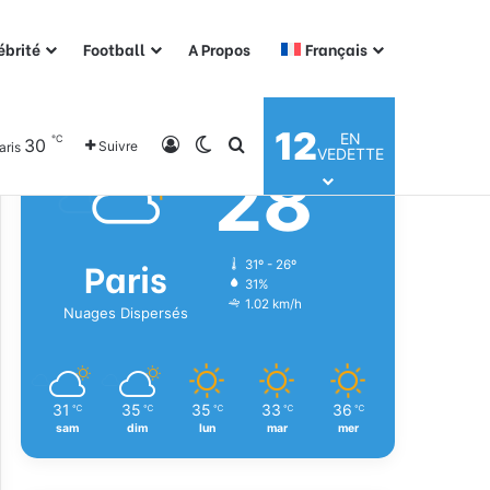
ébrité
Football
A Propos
Français
Météo
12
EN
℃
30
Connexion
Switch skin
Rechercher
Suivre
aris
VEDETTE
28
℃
Paris
31º - 26º
31%
1.02 km/h
Nuages Dispersés
31
35
35
33
36
℃
℃
℃
℃
℃
sam
dim
lun
mar
mer