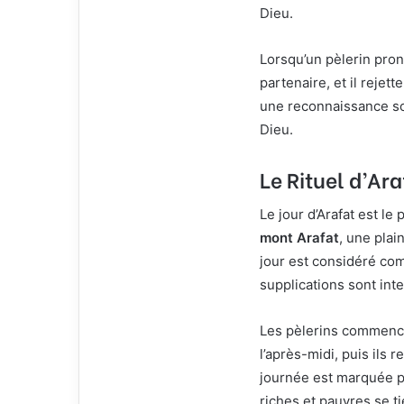
Dieu.
l
Lorsqu’un pèlerin pron
partenaire, et il rejet
une reconnaissance so
Dieu.
Le Rituel d’Ara
Le jour d’Arafat est le
mont Arafat
, une plai
jour est considéré com
supplications sont inte
Les pèlerins commencen
l’après-midi, puis ils 
journée est marquée pa
riches et pauvres se t