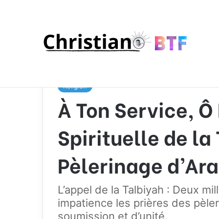
Accueil
/
Religion
/
À Ton Service, Ô Dieu : L’Essence
Religion
À Ton Service, Ô 
Spirituelle de la
Pèlerinage d’Ara
L’appel de la Talbiyah : Deux m
impatience les prières des pèle
soumission et d’unité.