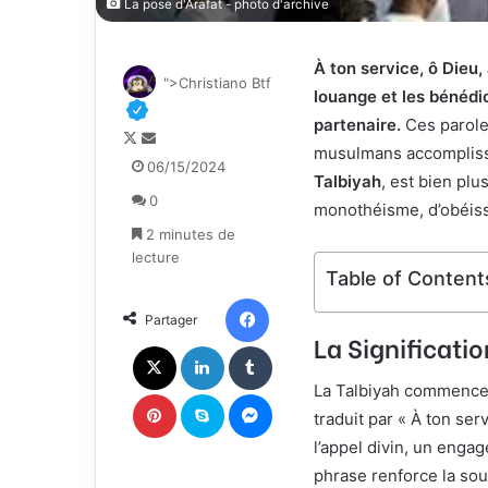
La pose d'Arafat - photo d'archive
À ton service, ô Dieu, 
">Christiano Btf
louange et les bénédic
partenaire.
Ces parole
F
E
musulmans accomplissa
o
n
06/15/2024
Talbiyah
, est bien plu
l
v
0
l
o
monothéisme, d’obéiss
o
y
2 minutes de
w
e
lecture
o
r
Table of Content
n
u
Facebook
Partager
X
n
La Significatio
c
X
Linkedin
Tumblr
o
La Talbiyah commence
u
Pinterest
Skype
Messenger
r
traduit par « À ton ser
r
l’appel divin, un enga
i
phrase renforce la sou
e