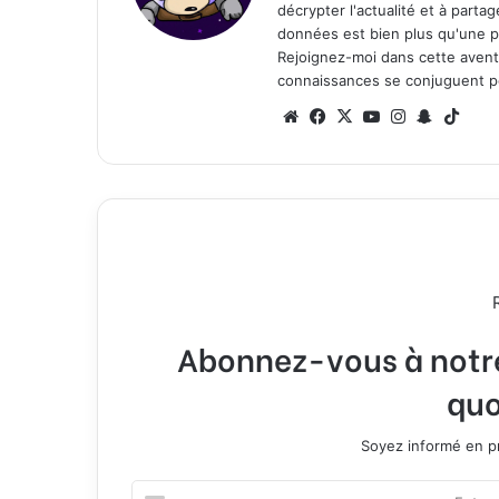
décrypter l'actualité et à part
données est bien plus qu'une p
Rejoignez-moi dans cette aventure
connaissances se conjuguent po
We
Fa
X
Yo
Ins
Sn
Tik
bsi
ce
uT
tag
ap
To
te
bo
ub
ra
ch
k
ok
e
m
at
Abonnez-vous à notre 
quo
Soyez informé en pr
E