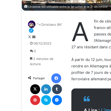
Le passe est utilisable entre le 1er juillet et le 31 décembre 
A
fin de cél
">Christiano Btf
franco-al
passes de
F
E
l’Allemag
o
n
06/12/2023
27 ans résidant dans 
l
v
0
l
o
o
y
2 minutes de
À partir du 12 juin, tou
w
e
lecture
rendre en Allemagne à 
o
r
profiter de 7 jours de 
n
u
Facebook
Partager
ferroviaire allemand p
X
n
c
X
Linkedin
Tumblr
o
u
Pinterest
Skype
Messenger
r
r
A Lire :
L’im
i