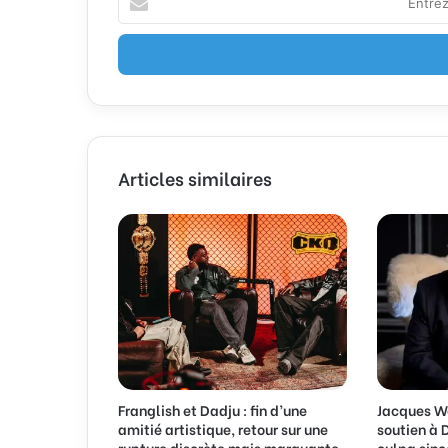
n
t
r
e
z
v
o
t
Articles similaires
r
e
a
d
r
e
s
s
e
E
m
Franglish et Dadju : fin d’une
Jacques W
a
amitié artistique, retour sur une
soutien à 
i
rupture discrète mais marquante
culpa sinc