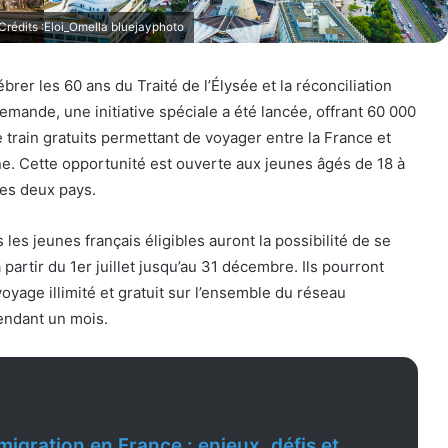
- Crédits :Eloi_Omella bluejayphoto
ébrer les 60 ans du Traité de l’Élysée et la réconciliation
lemande, une initiative spéciale a été lancée, offrant 60 000
 train gratuits permettant de voyager entre la France et
ne. Cette opportunité est ouverte aux jeunes âgés de 18 à
ces deux pays.
s les jeunes français éligibles auront la possibilité de se
partir du 1er juillet jusqu’au 31 décembre. Ils pourront
voyage illimité et gratuit sur l’ensemble du réseau
endant un mois.
migration en France : enjeux, défis et