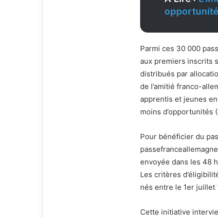
e
opportunité
l
Parmi ces 30 000 passe
aux premiers inscrits 
distribués par allocat
de l’amitié franco-all
apprentis et jeunes en
moins d’opportunités 
Pour bénéficier du pass
passefranceallemagne.fr
envoyée dans les 48 heu
Les critères d’éligibil
nés entre le 1er juille
Cette initiative inter