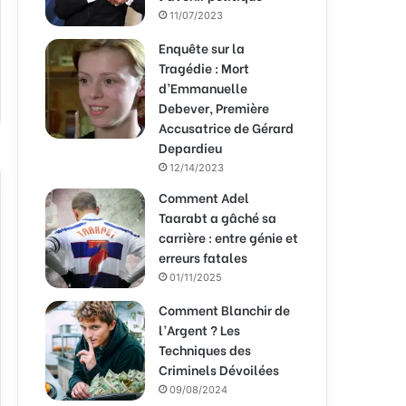
11/07/2023
Enquête sur la
Tragédie : Mort
d’Emmanuelle
Debever, Première
Accusatrice de Gérard
Depardieu
12/14/2023
Comment Adel
Taarabt a gâché sa
carrière : entre génie et
erreurs fatales
01/11/2025
Comment Blanchir de
l’Argent ? Les
Techniques des
Criminels Dévoilées
09/08/2024