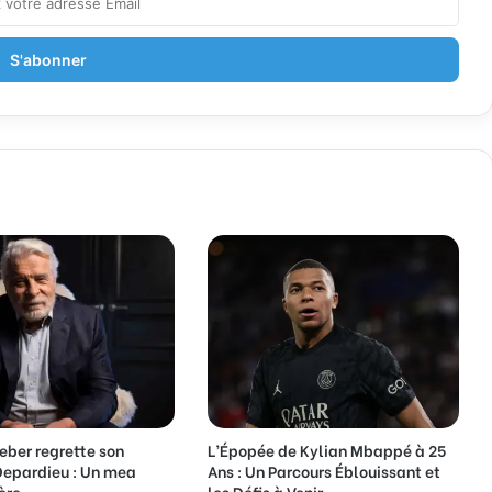
eber regrette son
L’Épopée de Kylian Mbappé à 25
Depardieu : Un mea
Ans : Un Parcours Éblouissant et
ère
les Défis à Venir