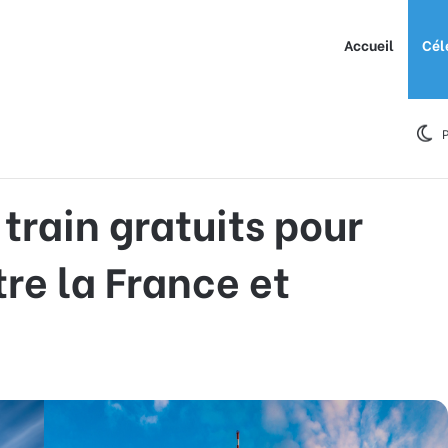
Accueil
Cél
pour les 18-27 ans entre la France et l’Allemagne
P
 train gratuits pour
re la France et