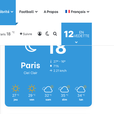
ébrité
Football
A Propos
Français
Météo
12
EN
℃
18
Connexion
Switch skin
Rechercher
Suivre
aris
VEDETTE
18
℃
Paris
27º - 16º
71%
2.21 km/h
Ciel Clair
27
29
32
35
34
℃
℃
℃
℃
℃
jeu
ven
sam
dim
lun