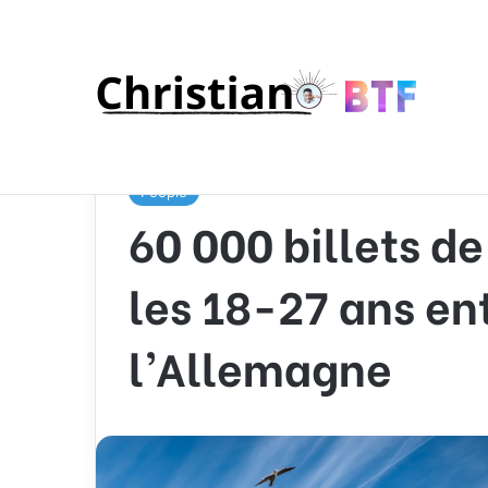
Accueil
/
People
/
60 000 billets de train gratuits 
People
60 000 billets de
les 18-27 ans ent
l’Allemagne