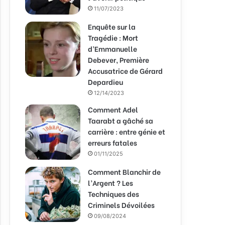
11/07/2023
Enquête sur la
Tragédie : Mort
d’Emmanuelle
Debever, Première
Accusatrice de Gérard
Depardieu
12/14/2023
Comment Adel
Taarabt a gâché sa
carrière : entre génie et
erreurs fatales
01/11/2025
Comment Blanchir de
l’Argent ? Les
Techniques des
Criminels Dévoilées
09/08/2024