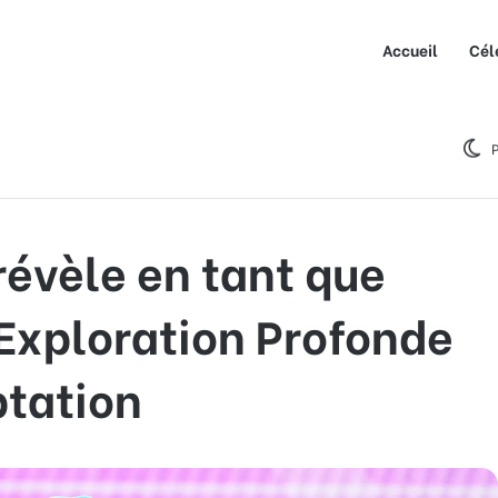
Accueil
Cél
e en tant que pansexuel : Une Exploration Profonde de Soi et
P
évèle en tant que
Exploration Profonde
ptation