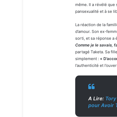
même. Il a révélé que 
pansexualité et à se li
La réaction de la famil
d’amour. Son ex-femme,
sorti, et sa réponse a
Comme je le savais, fa
partagé Taketa. Sa fil
simplement :
« D’acco
l’authenticité et l’ouv
A Lire:
Tory
pour Avoir 