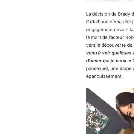
i
e
La décision de Brady de
l
C’était une démarche p
engagement envers la 
la mort de l’acteur Ro
vers la découverte de 
venu à voir quelques vé
d’aimer qui je veux. »
C
pansexuel, une étape 
épanouissement.