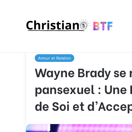
Accueil
/
Amour et Relation
/
Wayne Brady se révèl
d’Acceptation
Amour et Relation
Wayne Brady se r
pansexuel : Une 
de Soi et d’Acce