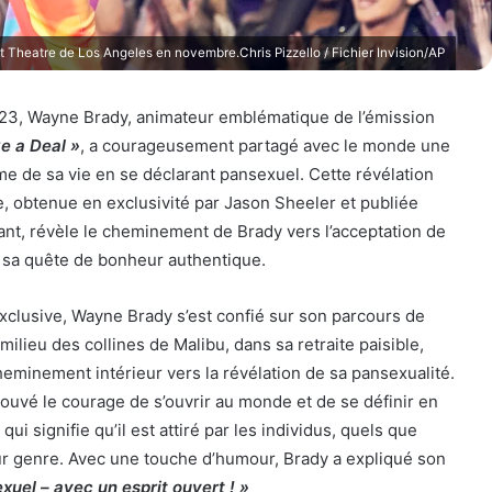
heatre de Los Angeles en novembre.Chris Pizzello / Fichier Invision/AP
023, Wayne Brady, animateur emblématique de l’émission
e a Deal »
, a courageusement partagé avec le monde une
ime de sa vie en se déclarant pansexuel. Cette révélation
, obtenue en exclusivité par Jason Sheeler et publiée
nt, révèle le cheminement de Brady vers l’acceptation de
et sa quête de bonheur authentique.
xclusive, Wayne Brady s’est confié sur son parcours de
ilieu des collines de Malibu, dans sa retraite paisible,
eminement intérieur vers la révélation de sa pansexualité.
 trouvé le courage de s’ouvrir au monde et de se définir en
ui signifie qu’il est attiré par les individus, quels que
ur genre. Avec une touche d’humour, Brady a expliqué son
exuel – avec un esprit ouvert ! »