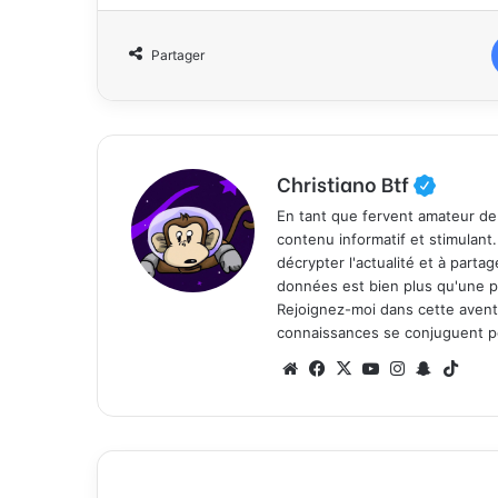
Partager
Christiano Btf
En tant que fervent amateur de
contenu informatif et stimulant
décrypter l'actualité et à part
données est bien plus qu'une p
Rejoignez-moi dans cette aventure
connaissances se conjuguent po
We
Fa
X
Yo
Ins
Sn
Tik
bsi
ce
uT
tag
ap
To
te
bo
ub
ra
ch
k
ok
e
m
at