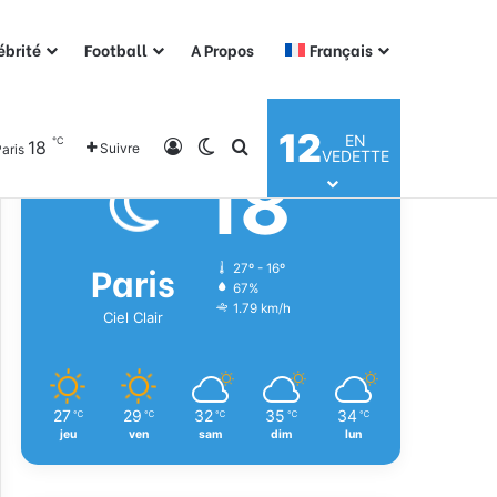
ébrité
Football
A Propos
Français
Météo
12
EN
℃
18
Connexion
Switch skin
Rechercher
Suivre
aris
VEDETTE
18
℃
Paris
27º - 16º
67%
1.79 km/h
Ciel Clair
27
29
32
35
34
℃
℃
℃
℃
℃
jeu
ven
sam
dim
lun