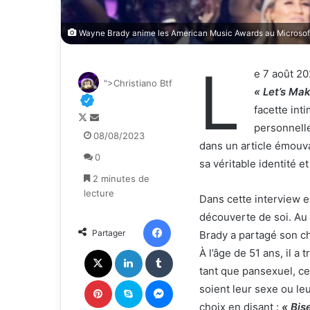
Wayne Brady anime les American Music Awards au Microsoft T
L
e 7 août 2
">Christiano Btf
« Let’s Mak
facette int
F
E
personnelle
o
n
08/08/2023
dans un article émouva
l
v
0
l
o
sa véritable identité 
o
y
2 minutes de
w
e
lecture
Dans cette interview e
o
r
découverte de soi. Au m
n
u
Facebook
Partager
Brady a partagé son ch
X
n
c
X
Linkedin
Tumblr
À l’âge de 51 ans, il a
o
tant que pansexuel, ce q
u
Pinterest
Skype
Messenger
soient leur sexe ou le
r
choix en disant :
« Bis
r